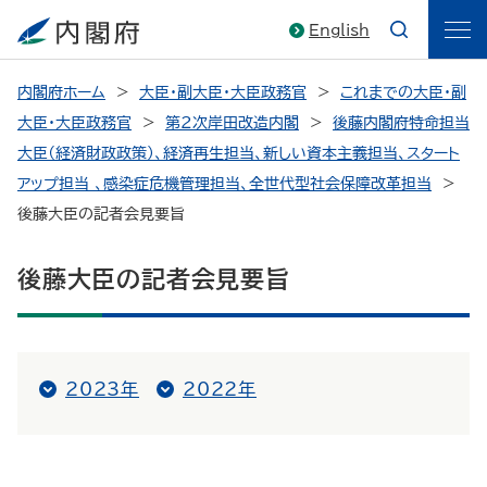
English
内閣府ホーム
大臣・副大臣・大臣政務官
これまでの大臣・副
大臣・大臣政務官
第2次岸田改造内閣
後藤内閣府特命担当
大臣（経済財政政策）、経済再生担当、新しい資本主義担当、スタート
アップ担当 、感染症危機管理担当、全世代型社会保障改革担当
後藤大臣の記者会見要旨
後藤大臣の記者会見要旨
2023年
2022年