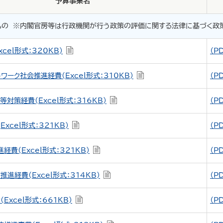
予算事業名
もの
※内閣官房等は行政機関が行う政策の評価に関する法律に基づく政
cel形式：320KB)
（P
ーク社会推進経費(Excel形式：310KB)
（P
対策経費(Excel形式：316KB)
（P
xcel形式：321KB)
（P
費(Excel形式：321KB)
（P
進経費(Excel形式：314KB)
（P
Excel形式：661KB)
（P