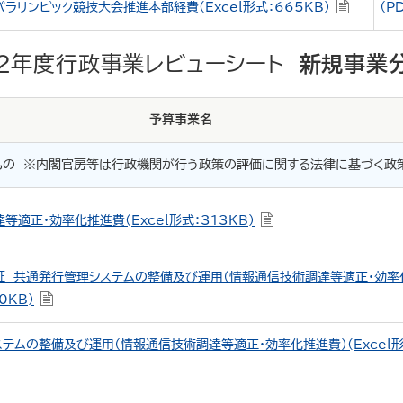
パラリンピック競技大会推進本部経費(Excel形式：665KB)
（P
２年度行政事業レビューシート
新規事業
予算事業名
もの
※内閣官房等は行政機関が行う政策の評価に関する法律に基づく政
等適正・効率化推進費(Excel形式：313KB)
証 共通発行管理システムの整備及び運用（情報通信技術調達等適正・効率
0KB)
テムの整備及び運用（情報通信技術調達等適正・効率化推進費）(Excel形