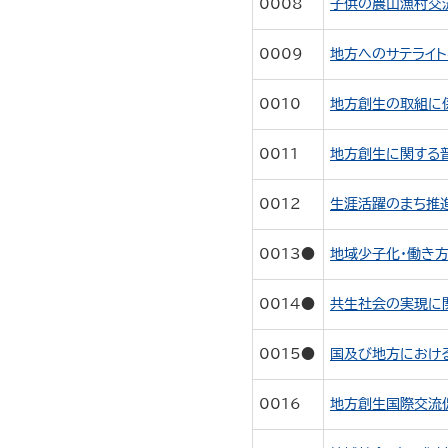
0008
子供の農山漁村交流推
0009
地方へのサテライト
0010
地方創生の取組に係
0011
地方創生に関する普及
0012
生涯活躍のまち推進事
0013●
地域少子化・働き方
0014●
共生社会の実現に関
0015●
国及び地方における
0016
地方創生国際交流促進