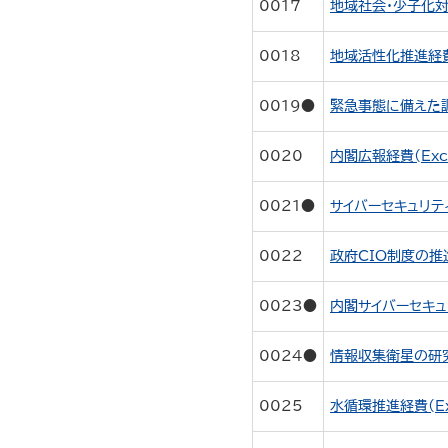
0017
地域社会・少子化対策
0018
地域活性化推進経費(
0019●
緊急事態に備えた調査
0020
内閣広報経費(Exc
0021●
サイバーセキュリティ
0022
政府CIO制度の推進
0023●
内閣サイバーセキュリ
0024●
情報収集衛星の研究・
0025
水循環推進経費(Ex