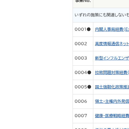
事業No.
いずれの施策にも関連しない
0001●
内閣人事局経費(Ex
0002
高度情報通信ネットワ
0003
新型インフルエンザ等
0004●
拉致問題対策経費(E
0005●
国土強靭化政策推進経
0006
領土・主権内外発信推
0007
健康・医療戦略経費(