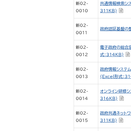
新02-
共通情報検索シス
0010
311KB)
新02-
政府認証基盤の整
0011
新02-
電子政府の総合窓
0012
式：314KB)
新02-
政府情報システ
0013
(Excel形式：31
新02-
オンライン研修シ
0014
316KB)
新02-
政府共通ネットワ
0015
311KB)