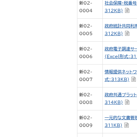
新02-
社会保障・税番号
0004
312KB)
新02-
政府統計共同利用
0005
312KB)
新02-
政府電子調達サ
0006
(Excel形式：31
新02-
情報提供ネットワ
0007
式：313KB)
新02-
政府共通プラット
0008
314KB)
新02-
一元的な文書管理
0009
311KB)