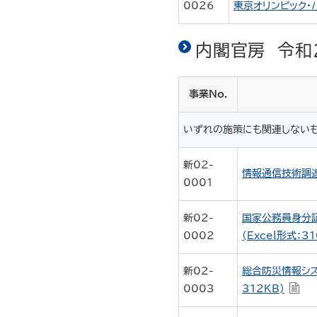
0026
東京オリンピック・
内閣官房 令和
事業No.
いずれの施策にも関連しない
新02-
情報通信技術調達
0001
新02-
国家公務員身分
0002
(Excel形式：31
新02-
総合防災情報シス
0003
312KB)