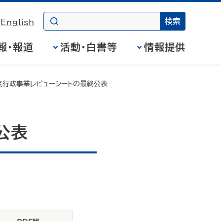
English
報・報道
活動・白書等
情報提供
度行政事業レビューシートの最終公表
公表