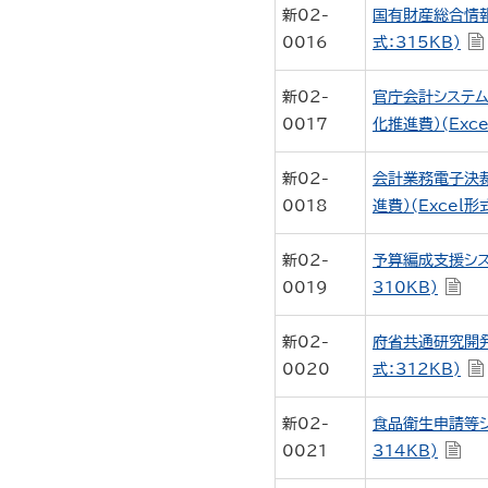
新02-
国有財産総合情報
0016
式：315KB)
新02-
官庁会計システム
0017
化推進費）(Exce
新02-
会計業務電子決
0018
進費）(Excel形
新02-
予算編成支援シス
0019
310KB)
新02-
府省共通研究開発
0020
式：312KB)
新02-
食品衛生申請等シ
0021
314KB)