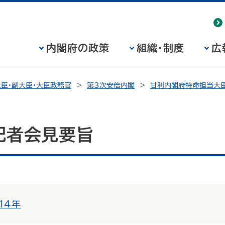
内閣府の政策
組織・制度
広
臣・副大臣・大臣政務官
第3次安倍内閣
甘利内閣府特命担当大臣
記者会見要旨
14年