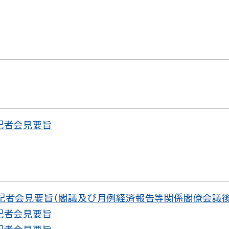
 記者会見要旨
 記者会見要旨（閣議及び月例経済報告等関係閣僚会議後
 記者会見要旨