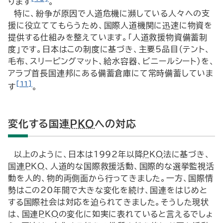
ります
。
特に、紛争が原因で人道危機に瀕している人々への支
援に役立ててもらうため、国際人道機関に迅速に物資を
提供する仕組みを整えています。「人道救援物資備蓄制
度」です。日本はこの制度に基づき、主要5品目（テント、
毛布、スリーピングマット、給水容器、ビニールシート）を、
アラブ首長国連邦にある備蓄倉庫にて常時備蓄していま
[11]
す
。
変化する国連
PKO
への対応
以上のように、日本は1992年以降
PKO
法に基づき、
国連
PKO
、人道的な国際救援活動、国際的な選挙監視活
動を人的、物的両側面から行ってきました。一方、国際情
勢はこの20年間で大きな変化を続け、国連をはじめと
する国際社会は対応を迫られてきました。そうした現状
は、国連
PKO
の変化に如実に表れていると言えるでしょ