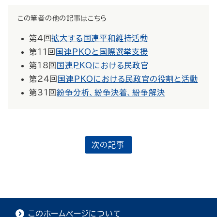
この筆者の他の記事はこちら
第4回
拡大する国連平和維持活動
第11回
国連
PKO
と国際選挙支援
第18回
国連
PKO
における民政官
第24回
国連
PKO
における民政官の役割と活動
第31回
紛争分析、紛争決着、紛争解決
次の記事
このホームページについて