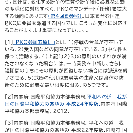
う。国連は、変化する紛争の性質や紛争後に必要な活動
の多様化に対応すべく、
PKO
のマンデート（任務）を拡大
する傾向にあります
（第4回を参照）
。日本を含む国連
PKO
に要員を派遣する国々では、こうした変化に対応す
ることがますます重要になっています。
[1]
「
PKO
参加五原則」
とは、1)停戦の合意が存在して
いる、2)受入国などの同意が存在している、3)中立性を
保って活動する、4)上記1)2)3)の原則のいずれかが満
たされなくなった場合には、一時業務を中断し、さらに
短期間のうちにその原則が回復しない場合には派遣を終
了させる、5)武器の使用は要員等の生命又は身体の防
衛のために必要な最小限度に限る、の5つです。
[2]内閣府 国際平和協力本部事務局.
平和への道―我が
国の国際平和協力のあゆみ 平成24年度版.
内閣府 国際
平和協力本部事務局, 2012.
[3]内閣府 国際平和協力本部事務局. 平和への道―我
が国の国際平和協力のあゆみ 平成22年度版.内閣府 国