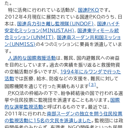
た。
特に活発に行われている活動が、
国連
PKO
です。
2012年4月現在に展開されている国連
PKO
のうち、日
本は、
国連兵力引き離し監視隊（
UNDOF
)
、
国連ハイチ
安定化ミッション（
MINUSTAH
)
、
国連東ティモール統
合ミッション（
UNMIT
)
、
国連南スーダン共和国ミッショ
ン（
UNMISS
)
の4つのミッションに要員を派遣していま
す。
人道的な国際救援活動
は、難民、国内避難民への裨益
を目的としています。過去の実績を振り返ると救援物資
の空輸活動が多いですが、
1994年にルワンダで行った
活動
では医療、給水、防疫などの支援を、難民に対して
[3]
国際機関を通じて行った実績もあります
。
PKO
法の枠組みの下で、紛争終結後の国で行われる選
挙や住民投票に監視団を派遣することもあります。
国際
的な選挙監視活動
と呼ばれるものです。最近では、
2011年に行われた
南部スーダンの独立を問う住民投票
の監視活動に15名の文民を派遣しました
。監視団には政
府関係者のみならず、有識者、
NGO
関係者といった民間