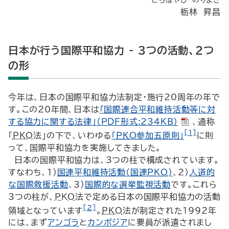
とちばやし のりまさ
栃林 昇昌
日本が行う国際平和協力 - 3つの活動、2つ
の形
今年は、日本の国際平和協力法制定・施行20周年の年で
す。この20年間、日本は
「国際連合平和維持活動等に対
する協力に関する法律」（PDF形式:234KB）
、通称
[1]
「
PKO
法」の下で、いわゆる
「
PKO
参加五原則」
に則
って、国際平和協力を実施してきました。
日本の国際平和協力は、3つの柱で構成されています。
すなわち、1)
国連平和維持活動（国連
PKO
)
、2)
人道的
な国際救援活動
、3)
国際的な選挙監視活動
です。これら
3つの柱が、
PKO
法で定める日本の国際平和協力の活動
[2]
領域となっています
。
PKO
法が制定された1992年
には、まず
アンゴラ
と
カンボジア
に要員が派遣されまし