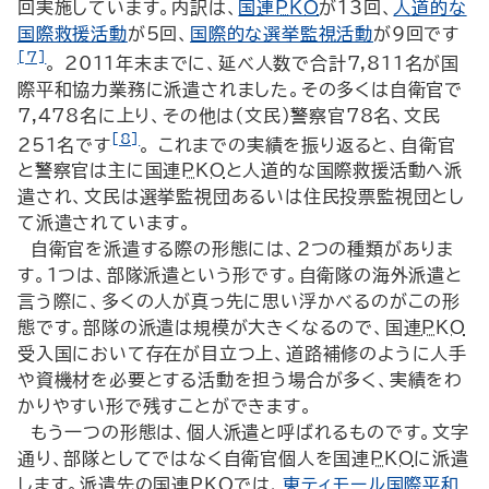
回実施しています。内訳は、
国連
PKO
が13回、
人道的な
国際救援活動
が5回、
国際的な選挙監視活動
が9回です
[7]
。 2011年末までに、延べ人数で合計7,811名が国
際平和協力業務に派遣されました。その多くは自衛官で
7,478名に上り、その他は（文民）警察官78名、文民
[8]
251名です
。 これまでの実績を振り返ると、自衛官
と警察官は主に国連
PKO
と人道的な国際救援活動へ派
遣され、文民は選挙監視団あるいは住民投票監視団とし
て派遣されています。
自衛官を派遣する際の形態には、2つの種類がありま
す。1つは、部隊派遣という形です。自衛隊の海外派遣と
言う際に、多くの人が真っ先に思い浮かべるのがこの形
態です。部隊の派遣は規模が大きくなるので、国連
PKO
受入国において存在が目立つ上、道路補修のように人手
や資機材を必要とする活動を担う場合が多く、実績をわ
かりやすい形で残すことができます。
もう一つの形態は、個人派遣と呼ばれるものです。文字
通り、部隊としてではなく自衛官個人を国連
PKO
に派遣
します。派遣先の国連
PKO
では、
東ティモール国際平和