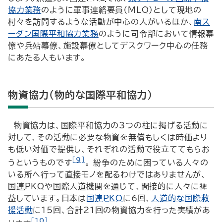
協力業務
のように軍事連絡要員（
MLO
)として現地の
村々を訪問するような活動が中心の人がいるほか、
南ス
ーダン国際平和協力業務
のように司令部において情報幕
僚や兵站幕僚、施設幕僚としてデスクワーク中心の任務
にあたる人もいます。
物資協力（物的な国際平和協力）
物資協力は、国際平和協力の3つの柱に掲げる活動に
対して、その活動に必要な物資を無償もしくは時価より
も低い対価で提供し、それぞれの活動で役立ててもらお
[9]
うというものです
。 紛争のために困っている人々の
いる所へ行って直接モノを配るわけではありませんが、
国連
PKO
や国際人道機関を通じて、間接的に人々に裨
益しています。日本は
国連
PKO
に6回、
人道的な国際救
援活動
に15回、合計21回の物資協力を行った実績があ
[10]