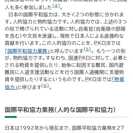
[4]
人も多く参加しました
。
日本の国際平和協力は、大きく2つの形態に分かれま
す。人的協力と物的協力です。人的協力では、上述の3つ
の柱で掲げられている活動に対し自衛官（自衛隊の部隊
を含む）や文民を派遣し、現地で日本人による直接的な
貢献を行います。この人的協力のことを、
PKO
法では
[5]
「国際平和協力業務」
と呼んでいます
。 もう一つの形
が、物的協力です。すなわち、国連
PKO
に対して、必要と
される物資を提供したり、紛争に起因する難民、国内避
難民に人道支援活動などを行う国際人道機関に支援物
資を提供したりするというものです。
PKO
法では
「物資
[6]
協力」
と呼びます
。
国際平和協力業務（人的な国際平和協力）
日本は1992年から現在まで、国際平和協力業務を27