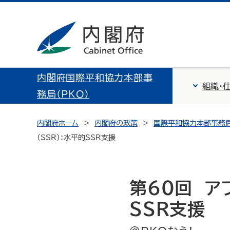
内閣府国際平和協力本部事
組織・
務局（PKO）
内閣府ホーム
内閣府の政策
国際平和協力本部事務局
（SSR）：水平的SSR支援
第60回 ア
SSR支援