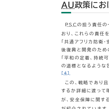
AU
政策にお
PSC
の担う責任の
おり、これらの責任
「共通アフリカ防衛・
後復興と開発のため
「平和の定着、持続
の道標となるような
[4]
この、戦略であり且
するか詳細に渡って
が、安全保障に関す
が紹介されています。