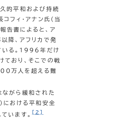
恒久的平和および持続
長コフィ・アナン氏（当
報告書によると、ア
年以降、アフリカで発
いる。1996年だけ
けており、そこでの戦
00万人を超える難
念ながら緩和された
）における平和安全
[2]
れています。