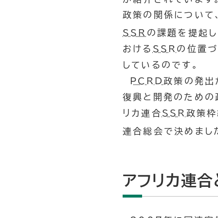
政策の関係について
SSR
の課題を提起し
おける
SSR
の位置づ
しているのです。
PCRD
政策の発出
復興と開発のための
リカ連合
SSR
政策枠
連合総会で決めまし
アフリカ連合