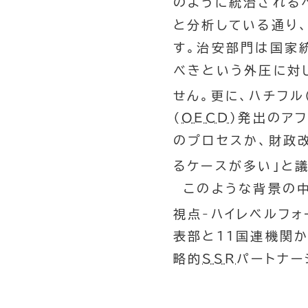
のように統治される
と分析している通り
す。治安部門は国家
べきという外圧に対
せん。更に、ハチフル
（
OECD
）発出のア
のプロセスか、財政
るケースが多い」と
このような背景の中
視点-ハイレベルフォ
表部と11国連機関か
略的
SSR
パートナー