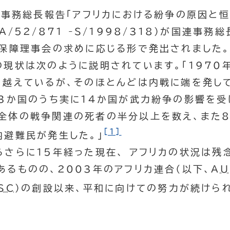
連事務総長報告「アフリカにおける紛争の原因と
A
/52/871 -
S
/1998/318）が国連事務総
全保障理事会の求めに応じる形で発出されました。
の現状は次のように説明されています。「1970
を越えているが、そのほとんどは内戦に端を発して
53か国のうち実に14か国が武力紛争の影響を受
全体の戦争関連の死者の半分以上を数え、また8
[1]
内避難民が発生した。」
さらに15年経った現在、 アフリカの状況は残
るものの、2003年のアフリカ連合（以下、
AU
SC
）の創設以来、平和に向けての努力が続けら