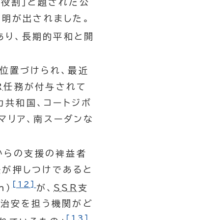
役割」と題された公
声明が出されました。
あり、長期的平和と開
位置づけられ、最近
R
任務が付与されて
カ共和国、コートジボ
ソマリア、南スーダンな
からの支援の裨益者
援が押しつけであると
[12]
n
)
が、
SSR
支
、治安を担う機関がど
[13]