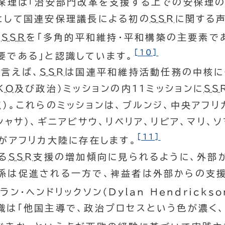
保理は「治安部門改革を支援する上での安保理の
として国連安保理議長による初の
SSR
に関する
は
SSR
を「多角的平和維持・平和構築の主要素で
[10]
要である」と認識しています。
言えば、
SSR
は国連平和維持活動任務の中核に
KO
及び政治）ミッションの内11ミッションに
SS
）。これらのミッションは、ブルンジ、中央アフリ
シャサ）、ギニアビサウ、リベリア、リビア、マリ、
[11]
がアフリカ大陸に存在します。
る
SSR
支援の増加傾向に見られるように、外部
係は促進される一方で、裨益者は外部からの支
ラン・ヘンドリックソン（
Dylan Hendrickso
識は「他国主導で、政治プロセスという色が濃く