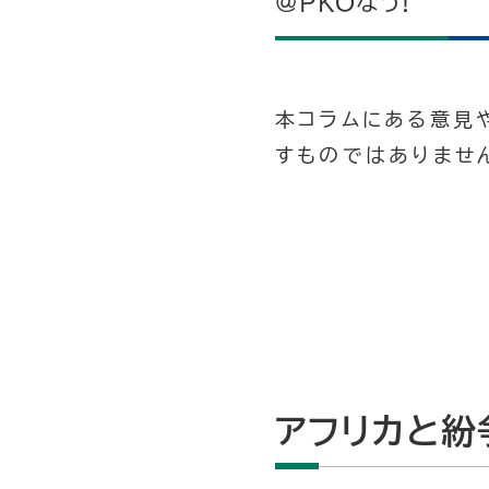
@PKOなう!
本コラムにある意見
すものではありませ
アフリカと紛