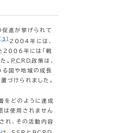
の促進が挙げられて
[3]
2004年には、
た2006年には「戦
た。
PCRD
政策は、
いる国や地域の成長
位置づけられました。
着をどのように達成
語は使用されません
され、その活動内容
]
は、
SSR
と
PCRD