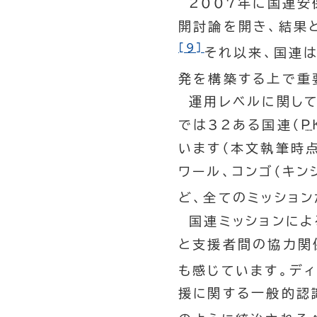
2007年に国連安
開討論を開き、結果
[9]
それ以来、国連
発を構築する上で重
運用レベルに関して
では32ある国連（
P
います（本文執筆時点
ワール、コンゴ（キン
ど、全てのミッション
国連ミッションによ
と支援者間の協力関
も感じています。ディ
援に関する一般的認