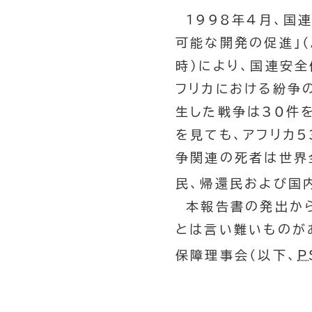
1998年4月、国
可能な開発の促進」（
時）により、国連安
フリカにおける紛争
生した戦争は30件
を見ても、アフリカ
争関連の死者は世界
民、帰還民および国
本報告書の発出から
とは言い難いものがあ
保障理事会（以下、
P