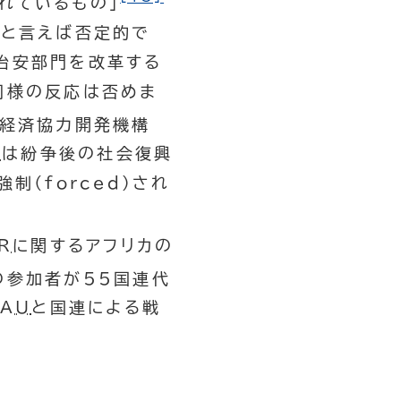
れているもの」
かと言えば否定的で
治安部門を改革する
同様の反応は否めま
、経済協力開発機構
R
は紛争後の社会復興
強制（
forced
）され
R
に関するアフリカの
の参加者が55国連代
AU
と国連による戦