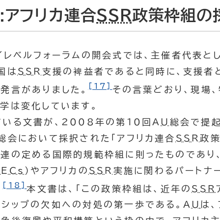
:アフリカ連合
SSR
政策枠組の
イレベルフォーラムの開会式では、主催者代表と
国は
SSR
支援の裨益者であると同時に、支援者
[17]
の発言がありました。
その言葉どおり、現場、
学は変化しています。
いる文書が、2008年の第10回
AU
総会で提起
総会において採択された「アフリカ連合
SSR
政策
連の定める国際的規範枠組に則ったものであり
RECs
）やアフリカの
SSR
実施に関わるパートナ
[18]
。
本文書は、「この政策枠組は、近年の
SSR
ーシップの欠如への対処の第一歩である。
AU
は、