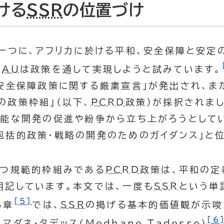
ける
SSR
の位置づけ
一つに、アフリカに於ける平和、安全保障と安定
を
AU
は政策を通して実現しようと試みています。
安全保障政策に関する厳粛宣言」が発出され、ま
の政策枠組」（以下、
PCRD
政策)が採択されまし
可能な開発の促進や紛争から立ち上がろうとして
包括的政策・戦略の開発のためのガイダンス」と
つ規範的枠組みである
PCRD
政策は、平和の定
明記しています。本文では、一度も
SSR
という単
[5]
る章
では、
SSR
の掲げる基本的価値観が示唆
[6
マダネ・タデッス（
Medhane Tadesse
）