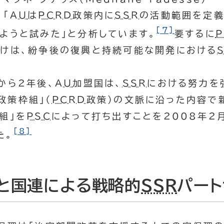
、「
AU
は
PCRD
政策内に
SSR
の活動範囲を定義
[7]
ようと試みた」と分析しています。
要するに
けは、紛争後の復興と持続可能な開発における
から2年後、
AU
加盟国は、
SSR
における努力を
政策枠組」（
PCRD
政策）の文脈に沿った内容で
組」を
PSC
によって打ち出すことを2008年2
[8]
た。
と国連による戦略的
SSR
パート