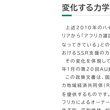
変化する力学
上述2010年のハ
リアから「アフリカ諸
なってきている」と
おける
SSR
支援の力
その変化を体現して
年1月の第20回
AU
この政策文書は、国
カ地域経済共同体（
を提供するものです
フリカによるオーナ