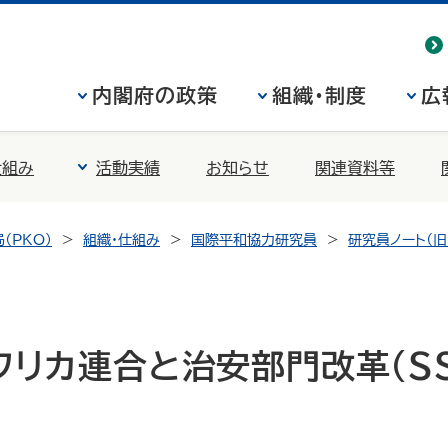
内閣府の政策
組織・制度
広
仕組み
活動実績
お知らせ
関連資料等
（PKO）
組織・仕組み
国際平和協力研究員
研究員ノート（旧
フリカ連合と治安部門改革（SS