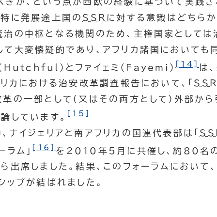
べきか、という点が西欧の経験に基づいて実践さ
、特に発展途上国の
SSR
に対する意識はどちら
統治の中枢となる機関のため、主権国家としては
して大変懐疑的であり、アフリカ諸国においても
[14]
（
Hutchful
）とファイェミ（
Fayemi
)
は
フリカにおける治安改革調査報告において、「
SS
改革の一部として（又はその両方として）外部から
[15]
議論しています。
、ナイジェリアと南アフリカの国連代表部は「
SS
[16]
ーラム」
を2010年5月に共催し、約80名
ら出席しました。結果、このフォーラムにおいて、
シップが結ばれました。