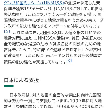
ダン共和国ミッション（
UNMISS
）
の派遣を決定した安
保理決議第1996号により、
UNMISS
に対して、地雷除
去活動を行うことについて南スーダン政府を支援し、国
際地雷対策基準に従って地雷対策を行うための南スーダ
ン政府の能力を強化するマンデートを付与しています。
[5]
これに基づき、
UNMISS
は、人道支援の目的での
地雷対策に加え、
UNMISS
の活動や、難民・避難民の安
全で継続的な帰還のための幹線道路の開設のための地
雷除去、さらに、特に難民や避難民を対象とした地雷回
避教育を行うとともに、南スーダン共和国政府の地雷対
[6]
策局の能力強化を支援しています。
日本による支援
日本政府は、対人地雷の全面的な禁止に向けた国際
的な努力を一貫して支援しています。1997年に対人地
雷禁止条約に署名して以降、1998年から2009年にか