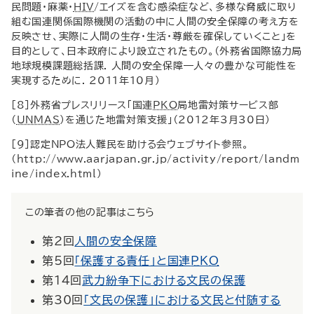
民問題・麻薬・
HIV
/エイズを含む感染症など、多様な脅威に取り
組む国連関係国際機関の活動の中に人間の安全保障の考え方を
反映させ、実際に人間の生存・生活・尊厳を確保していくこと」を
目的として、日本政府により設立されたもの。（外務省国際協力局
地球規模課題総括課. 人間の安全保障―人々の豊かな可能性を
実現するために. 2011年10月）
[8]外務省プレスリリース「国連
PKO
局地雷対策サービス部
（
UNMAS
）を通じた地雷対策支援」（2012年3月30日）
[9]認定
NPO
法人難民を助ける会ウェブサイト参照。
（
http
://
www
.
aarjapan
.
gr
.
jp
/
activity
/
report
/
landm
ine
/
index
.
html
）
この筆者の他の記事はこちら
第2回
人間の安全保障
第5回
「保護する責任」と国連
PKO
第14回
武力紛争下における文民の保護
第30回
「文民の保護」における文民と付随する