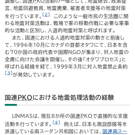
調整し、国連
PKO
活動の一環として、地雷除去、政策提
言、地雷回避教育、地雷廃棄、被害者支援等の地雷対策
[2]
を行っています。
このような一般市民の生活圏に関
わる地雷対策活動は、戦場で軍の移動作戦に必要な軍事
的な活動と区別し、人道的地雷対策と呼ばれます。
また、国連における人道的地雷対策の動きと前後し
て、1996年10月にカナダの首都オタワにて、日本を含
む70か国の政府代表や国際
NGO
が集まり、対人地雷の
全廃に向けた会議を開催し、その後「オタワプロセス」と
呼ばれる経緯を経て、1999年3月に対人地雷禁止条約
[3]
が発効しています。
国連
PKO
における地雷処理活動の経験
UNMAS
は、現在8か所の国連
PKO
で直接的な支援
[4]
活動を行っています。
例えば、日本も施設部隊等を
派遣している南スーダン共和国においては、
国連南スー