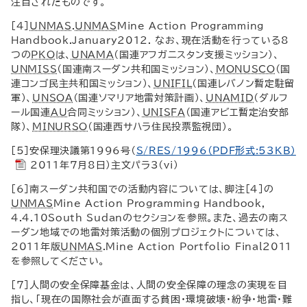
注目されたものです。
[4]
UNMAS
.
UNMAS
Mine Action Programming
Handbook
.
January
2012. なお、現在活動を行っている8
つの
PKO
は、
UNAMA
（国連アフガニスタン支援ミッション）、
UNMISS
（国連南スーダン共和国ミッション）、
MONUSCO
（国
連コンゴ民主共和国ミッション）、
UNIFIL
（国連レバノン暫定駐留
軍）、
UNSOA
（国連ソマリア地雷対策計画）、
UNAMID
（ダルフ
ール国連
AU
合同ミッション）、
UNISFA
（国連アビエ暫定治安部
隊）、
MINURSO
（国連西サハラ住民投票監視団）。
[5]安保理決議第1996号（
S
/
RES
/1996（PDF形式:53KB）
2011年7月8日）主文パラ3（
vi
）
[6]南スーダン共和国での活動内容については、脚注[4]の
UNMAS
Mine Action Programming Handbook
,
4.4.10
South Sudan
のセクションを参照。また、過去の南ス
ーダン地域での地雷対策活動の個別プロジェクトについては、
2011年版
UNMAS
.
Mine Action Portfolio Final
2011
を参照してください。
[7]人間の安全保障基金は、人間の安全保障の理念の実現を目
指し、「現在の国際社会が直面する貧困・環境破壊・紛争・地雷・難