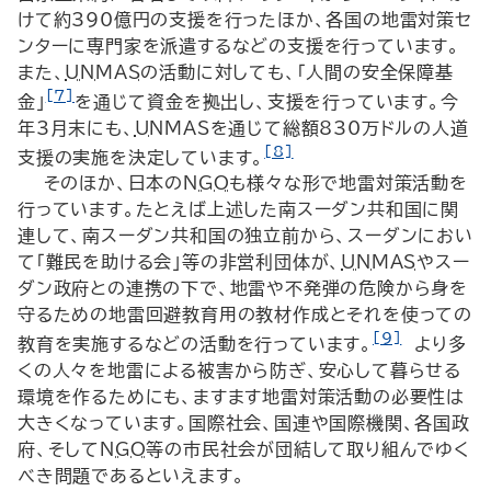
けて約390億円の支援を行ったほか、各国の地雷対策セ
ンターに専門家を派遣するなどの支援を行っています。
また、
UNMAS
の活動に対しても、「人間の安全保障基
[7]
金」
を通じて資金を拠出し、支援を行っています。今
年3月末にも、
UNMAS
を通じて総額830万ドルの人道
[8]
支援の実施を決定しています。
そのほか、日本の
NGO
も様々な形で地雷対策活動を
行っています。たとえば上述した南スーダン共和国に関
連して、南スーダン共和国の独立前から、スーダンにおい
て「難民を助ける会」等の非営利団体が、
UNMAS
やスー
ダン政府との連携の下で、地雷や不発弾の危険から身を
守るための地雷回避教育用の教材作成とそれを使っての
[9]
教育を実施するなどの活動を行っています。
より多
くの人々を地雷による被害から防ぎ、安心して暮らせる
環境を作るためにも、ますます地雷対策活動の必要性は
大きくなっています。国際社会、国連や国際機関、各国政
府、そして
NGO
等の市民社会が団結して取り組んでゆく
べき問題であるといえます。