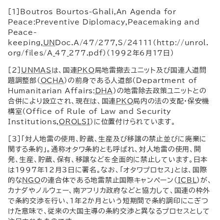
[1]
Boutros Bourtos
-
Ghali
,
An Agenda for
Peace
:
Preventive Diplomacy
,
Peacemaking and
Peace
-
keeping
,
UN
Doc
.A/47/277,S/24111（http://unrol.
org/files/A_47_277.pdf）(1992年6月17日)
[2]
UNMAS
は、国連
PKO
局地雷撤去ユニット及び国連人道問
題調整部（
OCHA
）の前身である人道部（
Department of
Humanitarian Affairs
:
DHA
）の地雷除去政策ユニットとの
合併により設立され、現在は、国連
PKO
局内の法の支配・保安機
構室（
Office of Rule of Law and Security
Institutions
,
OROLSI
）に位置付けられています。
[3]「対人地雷の使用、貯蔵、生産及び移譲の禁止並びに廃棄に
関する条約」。通称オタワ条約とも呼ばれ、対人地雷の使用、開
発、生産、貯蔵、保有、移譲などを全面的に禁止しています。日本
は1997年12月3日に署名。なお、「オタワプロセス」とは、国際
的な
NGO
の連合体である地雷禁止国際キャンペーン（
ICBL
）が、
カナダやノルウェー、南アフリカ政府などと協力して、国連の枠外
で条約交渉を行い、1年2か月という短期間で条約調印にこぎつ
けた意味で、従来の大国主導の条約交渉と異なるプロセスとして