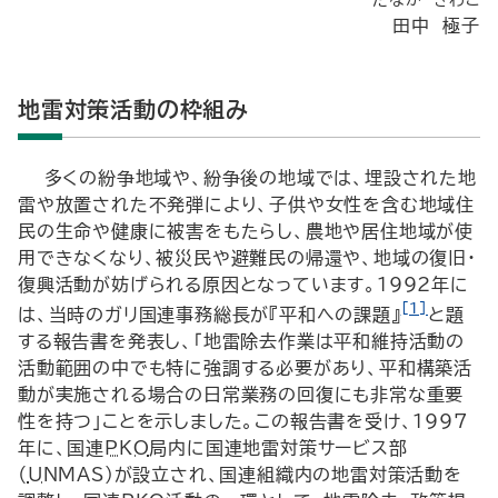
たなか きわこ
田中 極子
地雷対策活動の枠組み
多くの紛争地域や、紛争後の地域では、埋設された地
雷や放置された不発弾により、子供や女性を含む地域住
民の生命や健康に被害をもたらし、農地や居住地域が使
用できなくなり、被災民や避難民の帰還や、地域の復旧・
復興活動が妨げられる原因となっています。1992年に
[1]
は、当時のガリ国連事務総長が『平和への課題』
と題
する報告書を発表し、「地雷除去作業は平和維持活動の
活動範囲の中でも特に強調する必要があり、平和構築活
動が実施される場合の日常業務の回復にも非常な重要
性を持つ」ことを示しました。この報告書を受け、1997
年に、国連
PKO
局内に国連地雷対策サービス部
（
UNMAS
）が設立され、国連組織内の地雷対策活動を