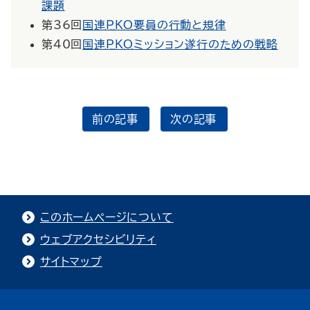
課題
第36回
国連
PKO
要員の行動と規律
第40回
国連
PKO
ミッション遂行のための戦略
前の記事
次の記事
このホームページについて
ウェブアクセシビリティ
サイトマップ