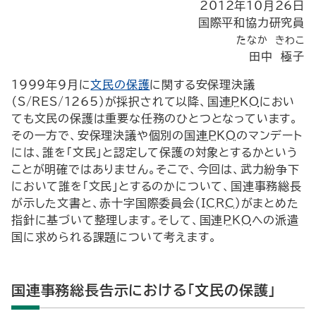
2012年10月26日
国際平和協力研究員
たなか きわこ
田中 極子
1999年9月に
文民の保護
に関する安保理決議
（
S
/
RES
/1265）が採択されて以降、国連
PKO
におい
ても文民の保護は重要な任務のひとつとなっています。
その一方で、安保理決議や個別の国連
PKO
のマンデート
には、誰を「文民」と認定して保護の対象とするかという
ことが明確ではありません。そこで、今回は、武力紛争下
において誰を「文民」とするのかについて、国連事務総長
が示した文書と、赤十字国際委員会（
ICRC
）がまとめた
指針に基づいて整理します。そして、国連
PKO
への派遣
国に求められる課題について考えます。
国連事務総長告示における「文民の保護」