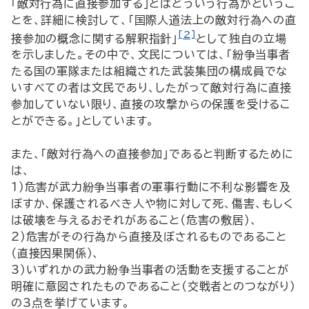
「敵対行為に直接参加する」とはどういう行為かというこ
とを、詳細に検討して、「国際人道法上の敵対行為への直
[2]
接参加の概念に関する解釈指針」
として独自の立場
を示しました。その中で、文民については、「紛争当事者
たる国の軍隊または組織された武装集団の構成員でな
いすべての者は文民であり、したがって敵対行為に直接
参加していない限り、直接の攻撃からの保護を受けるこ
とができる。」としています。
また、「敵対行為への直接参加」であると判断するために
は、
1）危害が武力紛争当事者の軍事行動に不利な影響を及
ぼすか、保護されるべき人や物に対して死、傷害、もしく
は破壊を与えるおそれがあること（危害の敷居）、
2）危害がその行為から直接及ぼされるものであること
（直接因果関係）、
3）いずれかの武力紛争当事者の活動を支援することが
明確に意図されたものであること（交戦者とのつながり）
の3点を挙げています。