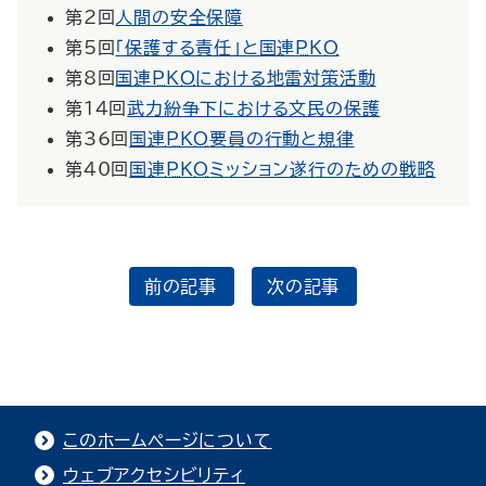
第2回
人間の安全保障
第5回
「保護する責任」と国連
PKO
第8回
国連
PKO
における地雷対策活動
第14回
武力紛争下における文民の保護
第36回
国連
PKO
要員の行動と規律
第40回
国連
PKO
ミッション遂行のための戦略
前の記事
次の記事
このホームページについて
ウェブアクセシビリティ