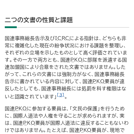
二つの文書の性質と課題
国連事務総長告示及び
ICRC
による指針は、どちらも非
常に複雑化した現在の紛争状況における課題を整理し、
それぞれの立場を示したものとして高く評価されていま
す。その一方で両方とも、国連
PKO
に部隊を派遣する国
連加盟国により合意をされた文書ではありません。した
がって、これらの文書には強制力がなく、国連事務総長
告示に書かれている内容に対して、国連
PKO
要員が違
反したとしても、国連事務総長には処罰を科す権限はな
[3]
いと認識されています」
。
国連
PKO
に参加する要員は、「文民の保護」を行うため
に、国際人道法や人権を守ることが求められますが、実
は、国連
PKO
要員が国際人道法に違反することもないわ
けではありません。たとえば、国連
PKO
要員が、現地で