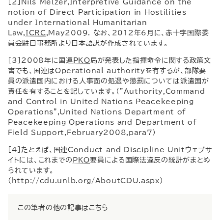
[2]
Nils Melzer
,
Interpretive Guidance on the
notion of Direct Participation in Hostilities
under International Humanitarian
Law
,
ICRC
,
May
2009. なお、2012年6月に、赤十字国際委
員会駐日事務所より日本語訳が作成されています。
[3]2008年に国連
PKO
局が発表した指揮命令に関する政策文
書でも、国連は
Operational authority
を有するが、部隊要
員の派遣国内における人事面の処遇や懲罰については派遣国が
責任を有することを記しています。（"
Authority
,
Command
and Control in United Nations Peacekeeping
Operations
",
United Nations Department of
Peacekeeping Operations and Department of
Field Support
,
February
2008,
para
7）
[4]たとえば、国連
Conduct and Discipline Unit
ウェブサ
イトには、これまでの
PKO
要員による国際法違反の統計がまとめ
られています。
(
http
://
cdu
.
unlb
.
org
/
AboutCDU
.
aspx
)
この筆者の他の記事はこちら