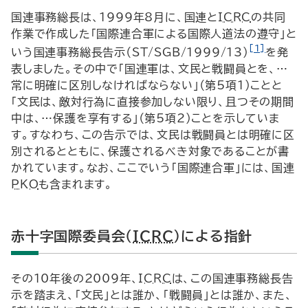
国連事務総長は、1999年8月に、国連と
ICRC
の共同
作業で作成した「国際連合軍による国際人道法の遵守」と
[1]
いう国連事務総長告示（
ST
/
SGB
/1999/13）
を発
表しました。その中で「国連軍は、文民と戦闘員とを、…
常に明確に区別しなければならない」（第5項1）ことと
「文民は、敵対行為に直接参加しない限り、且つその期間
中は、…保護を享有する」（第5項2）ことを示していま
す。すなわち、この告示では、文民は戦闘員とは明確に区
別されるとともに、保護されるべき対象であることが書
かれています。なお、ここでいう「国際連合軍」には、国連
PKO
も含まれます。
赤十字国際委員会（
ICRC
）による指針
その10年後の2009年、
ICRC
は、この国連事務総長告
示を踏まえ、「文民」とは誰か、「戦闘員」とは誰か、また、