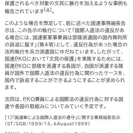
保護されるべき対象の文民に暴行を加えるような事例も
[4]
報告されています
。
このような場合を想定して、前に述べた国連事務総長告
示は、この告示の執行について「国際人道法の違反があ
る場合には、国連軍軍事要員は部隊派遣国の国内裁判所
の訴追に服す」（第4項）として、違反行為があった場合の
法的執行を兵力派遣国にゆだねています。したがって、
国連
PKO
において「文民の保護」を実施するためには、
国連
PKO
に部隊を派遣する各国が、自国が派遣する隊
員が国外で国際人道法の違反行為に関わったケースを、
国内で訴追することができるようにすることが求められ
ます。
次回は、
PKO
要員による国際法の違反行為に対する国
連や各国の取組みについてみていく予定です。
[1]「国連軍による国際人道法の遵守」に関する事務総長告示
（
ST
/
SGB
/1999/13, 6
August
1999）