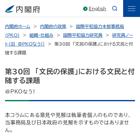
English
内閣府ホーム
内閣府の政策
国際平和協力本部事務局
（PKO）
組織・仕組み
国際平和協力研究員
研究員ノー
ト（旧 @PKOなう!）
第30回 「文民の保護」における文民と付
随する課題
第30回 「文民の保護」における文民と付
随する課題
@PKOなう!
本コラムにある意見や見解は執筆者個人のものであり、
当事務局及び日本政府の見解を示すものではありませ
ん。