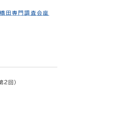
。
・橋田専門調査会座
第２回）