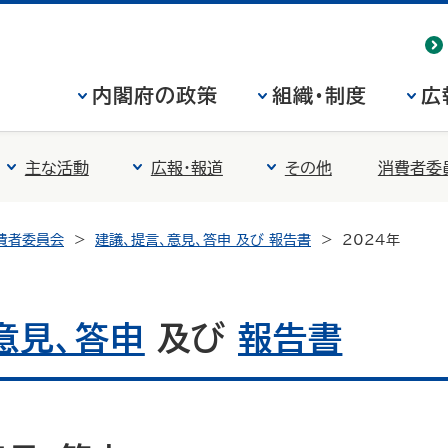
内閣府の政策
組織・制度
広
主な活動
広報・報道
その他
消費者委
費者委員会
建議、提言、意見、答申 及び 報告書
2024年
意見、答申
及び
報告書