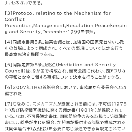
ナ、セネガルである。
[3]
Protocol relating to the Mechanism for
Conflict
Prevention
,
Management
,
Resolution
,
Peacekeepin
g and Security
,
December
1999を参照。
[4]同議定書第5条。最高会議とは、加盟国の国家元首ないし政
府の首脳によって構成され、すべての事項について決定を行う
最高意思決定機関である。
[5]同議定書第8条。
MSC
(
Mediation and Security
Council
)は、9か国で構成され、最高会議に代わり、西アフリカ
の平和と安全に関する事項について決定を行うことができる。
[6]2007年1月の首脳会合において、事務局から委員会へと改
編された
[7]ちなみに、同メカニズムが設置される前には、不可侵（1978
年）及び防衛相互援助に関する議定書（1981年）が採択されて
いる。なお、不可侵議定書は、国家間紛争のみを取扱う。防衛議定
書には、紛争が生じた場合、加盟国が提供する部隊で構成される
共同体連合軍（
AAFC
）を必要に応じ派遣できる旨規定されてい