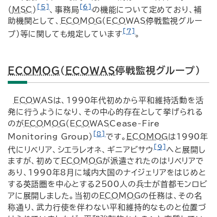
[5]
[6]
（
MSC
）
、事務局
の機能について定めており、補
助機関として、
ECOMOG
（
ECOWAS
停戦監視グルー
[7]
プ）等に関しても規定しています
。
ECOMOG
（
ECOWAS
停戦監視グループ）
ECOWAS
は、1990年代初めから平和維持活動を活
発に行うようになり、その中心的存在として挙げられる
のが
ECOMOG
（
ECOWAS
Cease
-
Fire
[8]
Monitoring Group
）
です。
ECOMOG
は1990年
[9]
代にリベリア、シエラレオネ、ギニアビサウ
へと展開し
ますが、初めて
ECOMOG
が派遣されたのはリベリアで
あり、1990年8月に域内大国のナイジェリアをはじめと
する英語圏を中心とする2500人の兵士が首都モンロビ
アに展開しました。当初の
ECOMOG
の任務は、その名
称通り、武力行使を伴わない平和維持的なものと位置づ