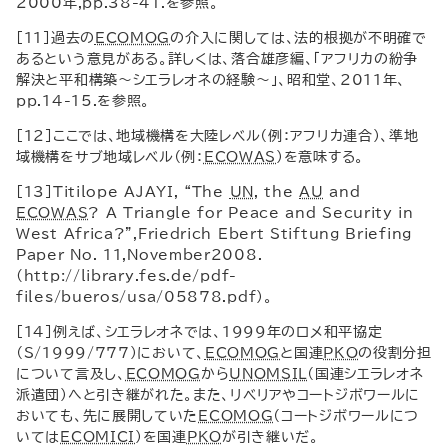
2000年,
pp
.38-41.を参照。
[11]過去の
ECOMOG
の介入に関しては、法的根拠が不明確で
あるという意見がある。詳しくは、落合雄彦編、「アフリカの紛争
解決と平和構築～シエラレオネの経験～」、昭和堂、2011年、
pp
.14-15.を参照。
[12]ここでは、地域機構を大陸レベル（例：アフリカ連合）、準地
域機構をサブ地域レベル（例：
ECOWAS
）を意味する。
[13]
Titilope AJAYI
, “
The
UN
,
the
AU
and
ECOWAS
?
A Triangle for Peace and Security in
West Africa
?”,
Friedrich Ebert Stiftung Briefing
Paper No
. 11,
November
2008.
(
http
://
library
.
fes
.
de
/
pdf
-
files
/
bueros
/
usa
/05878.
pdf
)。
[14]例えば、シエラレオネでは、1999年のロメ和平協定
（
S
/1999/777）において、
ECOMOG
と国連
PKO
の役割分担
について言及し、
ECOMOG
から
UNOMSIL
（国連シエラレオネ
派遣団）へと引き継がれた。また、リベリアやコートジボワールに
おいても、先に展開していた
ECOMOG
（コートジボワールにつ
いては
ECOMICI
）を国連
PKO
が引き継いだ。