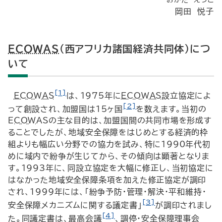
おかだ えつこ
岡田 悦子
ECOWAS
（西アフリカ諸国経済共同体）につ
いて
[1]
ECOWAS
は、1975年に
ECOWAS
設立協定によ
[2]
って創設され、加盟国は15ヶ国
を数えます。当初の
ECOWAS
の主な目的は、加盟国間の共同市場を形成す
ることでしたが、地域安全保障をはじめとする経済的枠
組よりも幅広い分野での協力を試み、特に1990年代初
めに域内で紛争が生じてから、その傾向は顕著となりま
す。1993年に、同設立協定を大幅に修正し、当初協定に
はなかった地域安全保障条項を加えた修正協定が調印
され、1999年には、「紛争予防・管理・解決・平和維持・
[3]
安全保障メカニズムに関する議定書」
が調印されまし
[4]
た。同議定書は、最高会議
、調停・安全保障理事会