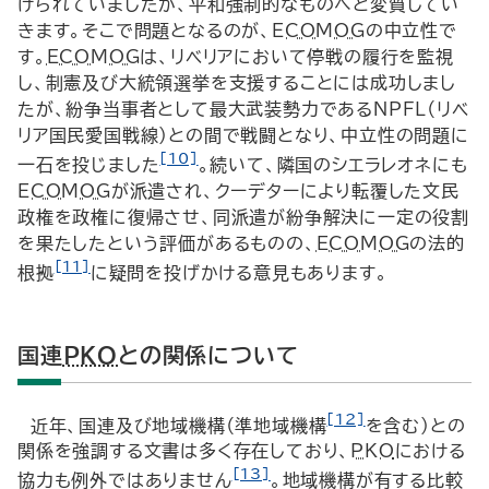
けられていましたが、平和強制的なものへと変質してい
きます。そこで問題となるのが、
ECOMOG
の中立性で
す。
ECOMOG
は、リベリアにおいて停戦の履行を監視
し、制憲及び大統領選挙を支援することには成功しまし
たが、紛争当事者として最大武装勢力である
NPFL
（リベ
リア国民愛国戦線）との間で戦闘となり、中立性の問題に
[10]
一石を投じました
。続いて、隣国のシエラレオネにも
ECOMOG
が派遣され、クーデターにより転覆した文民
政権を政権に復帰させ、同派遣が紛争解決に一定の役割
を果たしたという評価があるものの、
ECOMOG
の法的
[11]
根拠
に疑問を投げかける意見もあります。
国連
PKO
との関係について
[12]
近年、国連及び地域機構（準地域機構
を含む）との
関係を強調する文書は多く存在しており、
PKO
における
[13]
協力も例外ではありません
。地域機構が有する比較