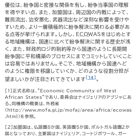
優位は、紛争国と密接な関係を有し、紛争当事国の理解
を得やすい点、また、加盟国は、周辺国の内戦によって、
難民流出、治安悪化、武器流出など深刻な影響を受けや
すいため、より一層積極的に紛争解決に関わる必要があ
る点等が挙げられます。しかし、
ECOWAS
をはじめとす
る地域機構は、国連に比べて紛争解決に関する歴史が浅
く、また、財政的ロジ的制約等から国連のように長期間
紛争国に平和構築のプロセスにまでコミットしていくこと
は容易ではありません。そこで、地域機構から国連へど
のように権限を移譲していくか、どのような役割分担が
[14]
望ましいかが注目されてきています
。
[1]正式名称は、”
Economic Community of West
African States
”であり、委員会はナイジェリアのアブジャにあ
る。同機構の概要は、外務省
（
http
://
www
.
mofa
.
gi
.
jp
/
mofaj
/
area
/
africa
/
ecowas
.
html
）を参照。
[2]加盟国は、仏語圏8か国、英語圏5か国、ポルトガル語圏2か
国となっており、主要国はナイジェリア、コートジボワール、ガー