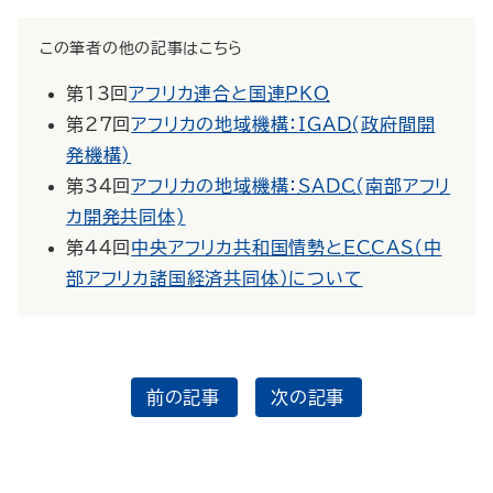
この筆者の他の記事はこちら
第13回
アフリカ連合と国連
PKO
第27回
アフリカの地域機構：
IGAD
(政府間開
発機構)
第34回
アフリカの地域機構：
SADC
(南部アフリ
カ開発共同体)
第44回
中央アフリカ共和国情勢と
ECCAS
（中
部アフリカ諸国経済共同体）について
前の記事
次の記事