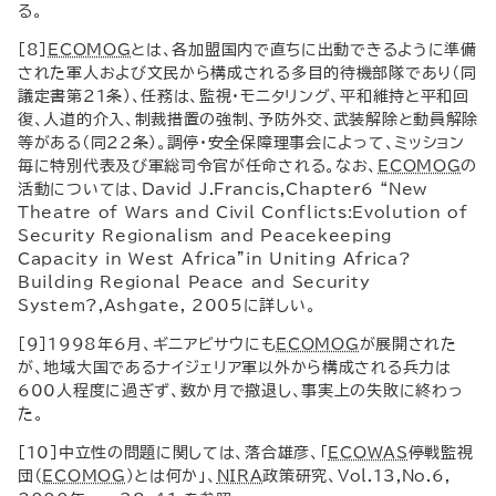
る。
[8]
ECOMOG
とは、各加盟国内で直ちに出動できるように準備
された軍人および文民から構成される多目的待機部隊であり（同
議定書第21条）、任務は、監視・モニタリング、平和維持と平和回
復、人道的介入、制裁措置の強制、予防外交、武装解除と動員解除
等がある（同22条）。調停・安全保障理事会によって、ミッション
毎に特別代表及び軍総司令官が任命される。なお、
ECOMOG
の
活動については、
David J
.
Francis
,
Chapter
6 “
New
Theatre of Wars and Civil Conflicts
:
Evolution of
Security Regionalism and Peacekeeping
Capacity in West Africa
”
in Uniting Africa
?
Building Regional Peace and Security
System
?,
Ashgate
, 2005に詳しい。
[9]1998年6月、ギニアビサウにも
ECOMOG
が展開された
が、地域大国であるナイジェリア軍以外から構成される兵力は
600人程度に過ぎず、数か月で撤退し、事実上の失敗に終わっ
た。
[10]中立性の問題に関しては、落合雄彦、「
ECOWAS
停戦監視
団（
ECOMOG
）とは何か」、
NIRA
政策研究、
Vol
.13,
No
.6,