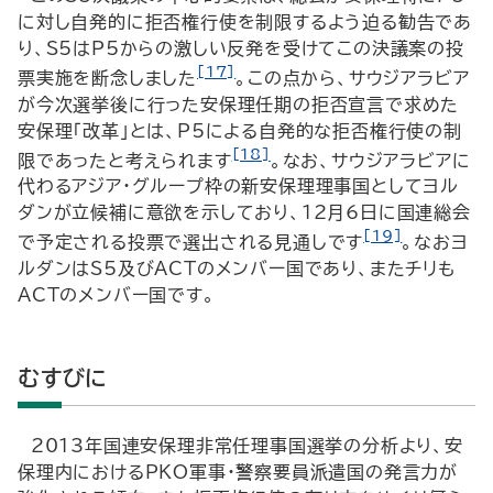
に対し自発的に拒否権行使を制限するよう迫る勧告であ
り、S5はP5からの激しい反発を受けてこの決議案の投
[17]
票実施を断念しました
。この点から、サウジアラビア
が今次選挙後に行った安保理任期の拒否宣言で求めた
安保理「改革」とは、P5による自発的な拒否権行使の制
[18]
限であったと考えられます
。なお、サウジアラビアに
代わるアジア・グループ枠の新安保理理事国としてヨル
ダンが立候補に意欲を示しており、12月6日に国連総会
[19]
で予定される投票で選出される見通しです
。なおヨ
ルダンはS5及びACTのメンバー国であり、またチリも
ACTのメンバー国です。
むすびに
2013年国連安保理非常任理事国選挙の分析より、安
保理内におけるPKO軍事・警察要員派遣国の発言力が