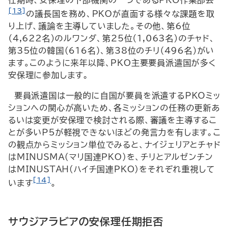
任期時、安保理の下部機関の一つであるPKO作業部会
[13]
の議長国を務め、PKOが直面する様々な課題を取
り上げ、議論を主導していました。その他、第6位
（4,622名）のルワンダ、第25位（1,063名）のチャド、
第35位の韓国（616名）、第38位のチリ（496名）がい
ます。このように来年以降、PKO主要要員派遣国が多く
安保理に参加します。
要員派遣国は一般的に自国が要員を派遣するPKOミッ
ションへの関心が高いため、各ミッションの任務の更新あ
るいは変更が安保理で検討される際、審議を主導するこ
とが多いP5が軽視できないほどの発言力を有します。こ
の観点からミッション単位でみると、ナイジェリアとチャド
はMINUSMA（マリ国連PKO）を、チリとアルゼンチン
はMINUSTAH（ハイチ国連PKO）をそれぞれ重視して
[14]
います
。
サウジアラビアの安保理任期拒否