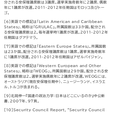
分される安保理議席数は3議席。選挙実施奇数年に2議席、偶数
年に1議席が改選。2011-2012年任期国はモロッコ及びトー
ゴ。
[6]英語での標記は「Latin American and Caribbean
States」、略称は「GRULAC」。所属国数は33か国。配分され
る安保理議席数は2。毎年選挙時1議席が改選。2011-2012年
任期国はグアテマラ。
[7]英語での標記は「Eastern Europe States」。所属国数
は23か国。配分される安保理議席数は1議席。選挙実施奇数年
に1議席が改選。2011-2012年任期国はアゼルバイジャン。
[8]英語での標記は「Western European and Other
States」、略称は「WEOG」。所属国数は29か国。配分される安
保理議席数は2。選挙実施偶数年に2議席が改選。WEOGには、
オーストラリア（現在安保理任期中）、ニュージーランド、イスラエ
ル、トルコが含まれる。
[9]北岡伸一『国連の政治力学：日本はどこにいるのか』中公新
書、2007年、97頁。
[10]Security Council Report, “Security Council