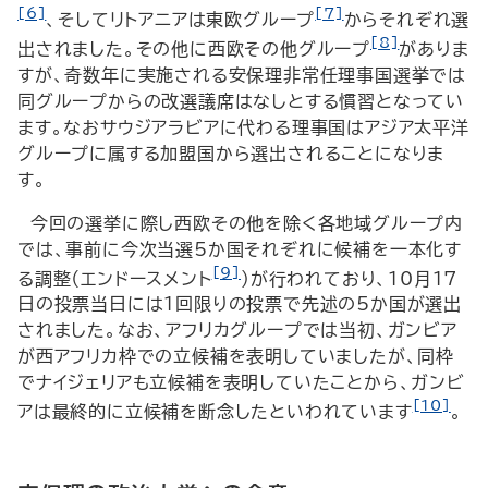
[6]
[7]
、そしてリトアニアは東欧グループ
からそれぞれ選
[8]
出されました。その他に西欧その他グループ
がありま
すが、奇数年に実施される安保理非常任理事国選挙では
同グループからの改選議席はなしとする慣習となってい
ます。なおサウジアラビアに代わる理事国はアジア太平洋
グループに属する加盟国から選出されることになりま
す。
今回の選挙に際し西欧その他を除く各地域グループ内
では、事前に今次当選5か国それぞれに候補を一本化す
[9]
る調整（エンドースメント
）が行われており、10月17
日の投票当日には１回限りの投票で先述の5か国が選出
されました。なお、アフリカグループでは当初、ガンビア
が西アフリカ枠での立候補を表明していましたが、同枠
でナイジェリアも立候補を表明していたことから、ガンビ
[10]
アは最終的に立候補を断念したといわれています
。