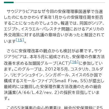
サウジアラビアはなぜ今回の安保理理事国選挙で当選
したのにもかかわらず来年1月からの安保理任期を拒否
することになったのでしょうか。報道では、同国がシリア、
エジプト、イスラエル・パレスチナ問題におけるアメリカの
外交政策に対する抗議の意味合いがあったと解説されて
[15]
います
。
さらに安保理改革の観点からも検討が必要です。サウ
ジアラビアは、本年5月に結成された、安保理の作業方法
[16]
改善を求める加盟国グループ（ACT）
に参加してい
ます。このグループは、2012年5月、コスタリカ、ヨルダ
ン、リヒテンシュタイン、シンガポール、スイスの5か国で
構成するスモール・ファイブ（Small Five, S5）が提出し
最終的には撤回した安保理作業方法改善のための総会
決議案（A/66/L.42/rev. 2）の採択を目指していま
す。
このS5決議案の中心的要素は、総会が安保理特にP5