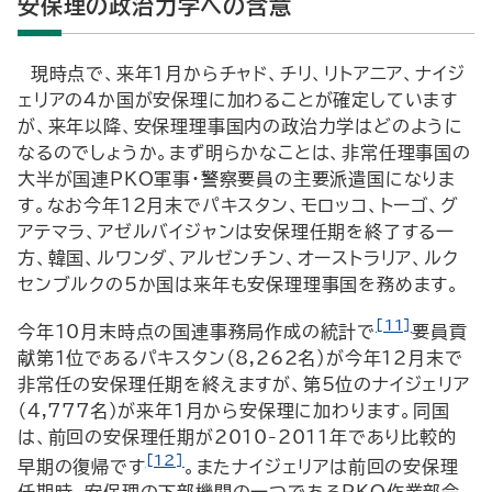
安保理の政治力学への含意
現時点で、来年1月からチャド、チリ、リトアニア、ナイジ
ェリアの4か国が安保理に加わることが確定しています
が、来年以降、安保理理事国内の政治力学はどのように
なるのでしょうか。まず明らかなことは、非常任理事国の
大半が国連PKO軍事・警察要員の主要派遣国になりま
す。なお今年12月末でパキスタン、モロッコ、トーゴ、グ
アテマラ、アゼルバイジャンは安保理任期を終了する一
方、韓国、ルワンダ、アルゼンチン、オーストラリア、ルク
センブルクの5か国は来年も安保理理事国を務めます。
[11]
今年10月末時点の国連事務局作成の統計で
要員貢
献第1位であるパキスタン（8,262名）が今年12月末で
非常任の安保理任期を終えますが、第5位のナイジェリア
（4,777名）が来年1月から安保理に加わります。同国
は、前回の安保理任期が2010-2011年であり比較的
[12]
早期の復帰です
。またナイジェリアは前回の安保理