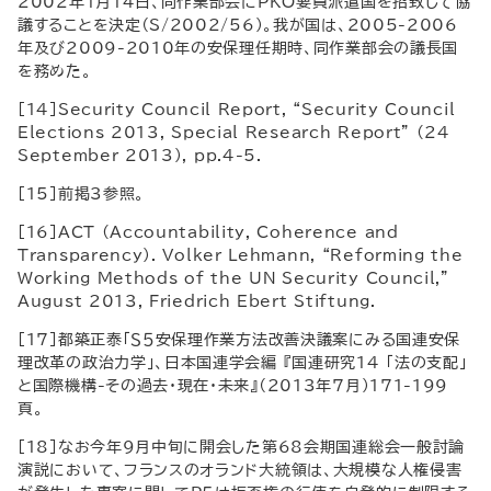
2002年1月14日、同作業部会にPKO要員派遣国を招致して協
議することを決定（S/2002/56）。我が国は、2005-2006
年及び2009-2010年の安保理任期時、同作業部会の議長国
を務めた。
[14]Security Council Report, “Security Council
Elections 2013, Special Research Report” (24
September 2013), pp.4-5.
[15]前掲3参照。
[16]ACT (Accountability, Coherence and
Transparency). Volker Lehmann, “Reforming the
Working Methods of the UN Security Council,”
August 2013, Friedrich Ebert Stiftung.
[17]都築正泰「Ｓ５安保理作業方法改善決議案にみる国連安保
理改革の政治力学」、日本国連学会編 『国連研究１４ 「法の支配」
と国際機構-その過去・現在・未来』（2013年7月）171-199
頁。
[18]なお今年9月中旬に開会した第68会期国連総会一般討論
演説において、フランスのオランド大統領は、大規模な人権侵害