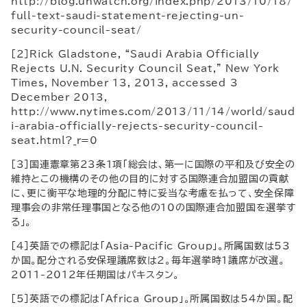
http://blog.unwatch.org/index.php/2013/10/18/
full-text-saudi-statement-rejecting-un-
security-council-seat/
[2]Rick Gladstone, “Saudi Arabia Officially
Rejects U.N. Security Council Seat,” New York
Times, November 13, 2013, accessed 3
December 2013,
http://www.nytimes.com/2013/11/14/world/saud
i-arabia-officially-rejects-security-council-
seat.html?_r=0
[3]国連憲章第23条1項「総会は、第一に国際の平和及び安全の
維持とこの機構のその他の目的に対する国際連合加盟国の貢献
に、更に衡平な地理的分配に特に妥当な考慮を払って、安全保障
理事会の非常任理事国となる他の10の国際連合加盟国を選挙す
る」。
[4]英語での標記は「Asia-Pacific Group」。所属国数は53
か国。配分される安保理議席数は2。毎年選挙時1議席が改選。
2011-2012年任期国はパキスタン。
[5]英語での標記は「Africa Group」。所属国数は54か国。配