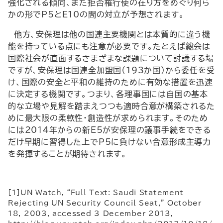
強化される傾向、また拒否権行使の在り方をめぐり何ら
かの形でP5とE10の間の対立が予想されます。
他方、安保理は他の国連主要機関とは本質的に違う機
能を持っている点にも注意が必要です。たとえば総会は
国際社会が直面するさまざまな課題について討議する場
ですが、安保理は国連全加盟国（193か国）から委任を受
け、国際の安全と平和の維持のために有効な措置を迅速
に決定する機関です。つまり、各理事国には自国の基本
的な立場や見解を踏まえつつも適時合意が構築されるた
めに最大限の柔軟性・創造性が求められます。そのため
には2014年からの新E5が安保理の議事手続をできる
だけ早期に習得した上でP5に負けない合意形成主導力
を発揮することが期待されます。
[1]UN Watch, “Full Text: Saudi Statement
Rejecting UN Security Council Seat,” October
18, 2003, accessed 3 December 2013,