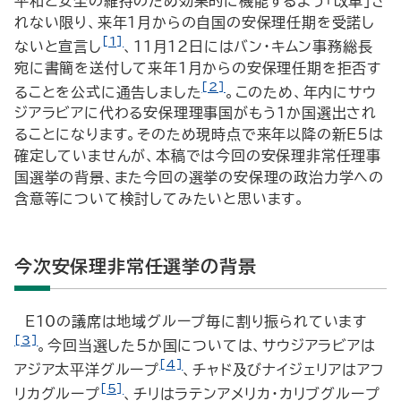
平和と安全の維持のため効果的に機能するよう「改革」さ
れない限り、来年1月からの自国の安保理任期を受諾し
[1]
ないと宣言し
、11月12日にはバン・キムン事務総長
宛に書簡を送付して来年1月からの安保理任期を拒否す
[2]
ることを公式に通告しました
。このため、年内にサウ
ジアラビアに代わる安保理理事国がもう１か国選出され
ることになります。そのため現時点で来年以降の新E5は
確定していませんが、本稿では今回の安保理非常任理事
国選挙の背景、また今回の選挙の安保理の政治力学への
含意等について検討してみたいと思います。
今次安保理非常任選挙の背景
E10の議席は地域グループ毎に割り振られています
[3]
。今回当選した5か国については、サウジアラビアは
[4]
アジア太平洋グループ
、チャド及びナイジェリアはアフ
[5]
リカグループ
、チリはラテンアメリカ・カリブグループ