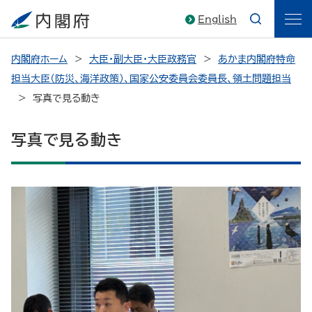
English
内閣府ホーム
大臣・副大臣・大臣政務官
あかま内閣府特命
担当大臣（防災、海洋政策）、国家公安委員会委員長、領土問題担当
写真で見る動き
写真で見る動き