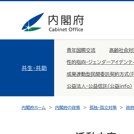
青年国際交流
高齢社会対
性的指向・ジェンダーアイデンテ
共生・共助
成果連動型民間委託契約方式（PFS：
公益法人・公益信託（公益info）
内閣府ホーム
内閣府の政策
孤独・孤立対策
政