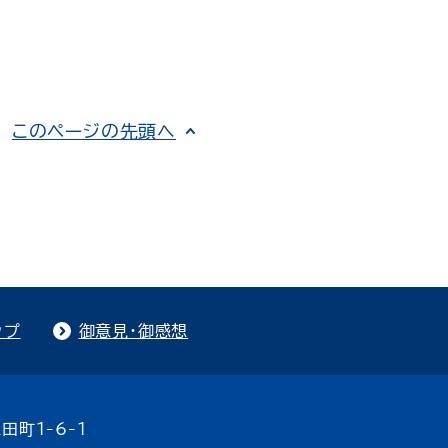
このページの先頭へ
ップ
御意見・御感想
田町1-6-1