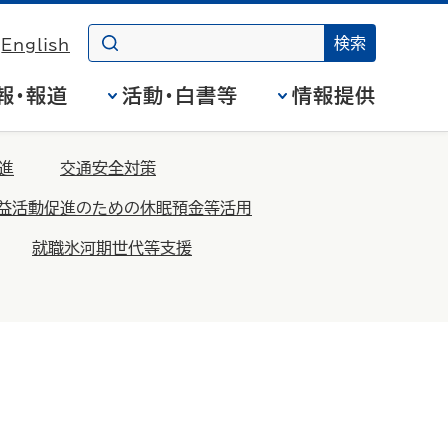
English
報・報道
活動・白書等
情報提供
進
交通安全対策
益活動促進のための休眠預金等活用
就職氷河期世代等支援