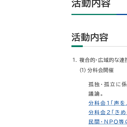
活動内容
活動内容
複合的・広域的な連
分科会開催
孤独・孤立に
議論。
分科会1「声
分科会2「き
民間・NPO等