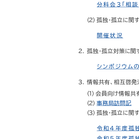
分科会3「相
孤独・孤立に関
開催状況
孤独・孤立対策に関
シンポジウム
情報共有、相互啓発
会員向け情報共
事務局訪問記
孤独・孤立に関
令和4年度孤
令和5年度孤