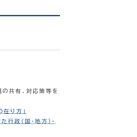
題の共有、対応策等を
の在り方」
た行政（国・地方）・