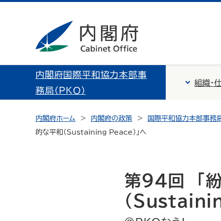
内閣府国際平和協力本部事
組織・
務局（PKO）
内閣府ホーム
内閣府の政策
国際平和協力本部事務局
的な平和（Sustaining Peace）」へ
第94回 「
（Sustaini