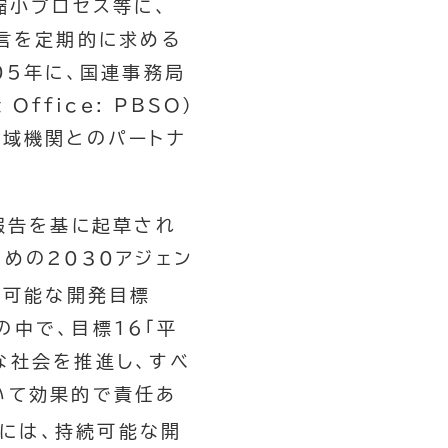
縮小プロセス等に、
助言を定期的に求める
05年に、国連事務局
Office: PBSO）
地域機関とのパートナ
報告を基に起草され
めの2030アジェン
続可能な開発目標
目標の中で、目標16「平
な社会を推進し、すべ
いて効果的で責任あ
底には、持続可能な開