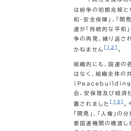
は紛争の初期兆候と
和・安全保障」、「開
連が「持続的な平和
争の再発、繰り返さ
[12]
かねません
。
組織的にも、国連の
はなく、組織全体の
（Peacebuild
会、安保理及び経済
[13]
置されました
。
「開発」、「人権」
要国連機関の橋渡し