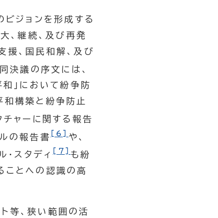
のビジョンを形成する
拡大、継続、及び再発
支援、国民和解、及び
。同決議の序文には、
な平和」において紛争防
平和構築と紛争防止
クチャーに関する報告
[6]
ネルの報告書
や、
[7]
ル・スタディ
も紛
ることへの認識の高
ト等、狭い範囲の活