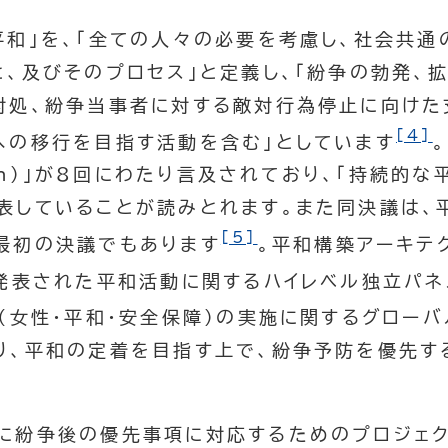
平和」を、「全ての人々の必要を考慮し、社会共通
、及びそのプロセス」と定義し、「紛争の勃発、
対処、紛争当事者に対する敵対行為停止に向けた
[4]
への移行を目指す活動を含む」としています
tion)」が8回にわたり言及されており、「持続的
表していることが読みとれます。また同決議は、
[5]
最初の決議でもあります
。平和構築アーキテ
に発表された平和活動に関するハイレベル独立パ
（女性・平和・安全保障）の実施に関するグローバ
り、平和の定着を目指す上で、紛争予防を優先す
。
に紛争後の優先事項に対応するためのプロジェク