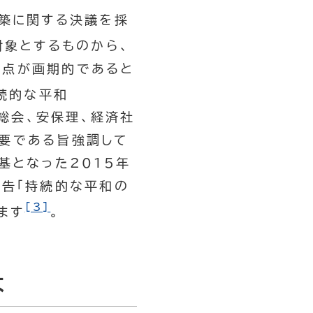
構築に関する決議を採
対象とするものから、
た点が画期的であると
続的な平和
国連総会、安保理、経済社
要である旨強調して
基となった2015年
報告「持続的な平和の
[3]
します
。
は