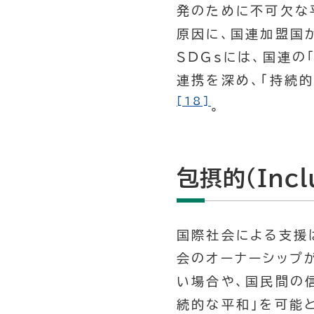
発のために不可欠な
原因に、国連加盟国
SDGsには、国連の
連携を深め、「持続
[18]
。
包摂的（Inc
国際社会による支援
会のオーナーシップ
い場合や、国民間の
続的な平和」を可能