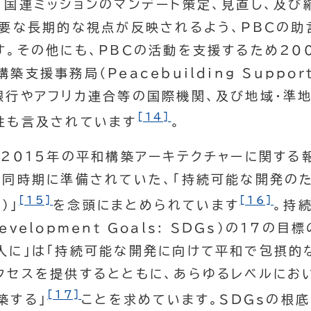
、国連ミッションのマンデート策定、見直し、及び
必要な長期的な視点が反映されるよう、PBCの
す。その他にも、PBCの活動を支援するため20
援事務局（Peacebuilding Support 
銀行やアフリカ連合等の国際機関、及び地域・準
[14]
性も言及されています
。
、2015年の平和構築アーキテクチャーに関する
は同時期に準備されていた、「持続可能な開発のた
[15]
[16]
）」
を念頭にまとめられています
。持
 Development Goals: SDGs)の17の
人に」は「持続可能な開発に向けて平和で包摂的
クセスを提供するとともに、あらゆるレベルにお
[17]
築する」
ことを求めています。SDGsの根