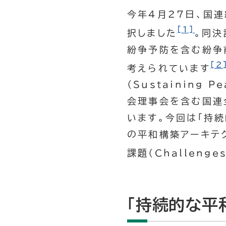
今年4月27日、国
[1]
択しました
。同決
紛争予防を含む紛争
[2
考えられています
（Sustaining
会理事会を含む国連
います。今回は「持
の平和構築アーキテ
課題（Challenge
「持続的な平和（