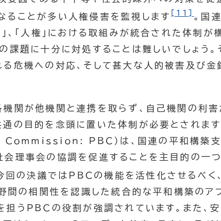
[11]
なることが多い人権侵害を監視します
。国
発」、「人権」における取組みが統合された体制が
」の課題に十分に対処することは難しいでしょう。
れる危機への対応、そして甚大な人的被害及び金
各機関が他機関と連携を取らず、自己機関の利害
共通の目的を念頭に置いた体制が必要とされます
ing Commission: PBC）は、国連の平和
社会理事会の協調を促進することを主目的の一つ
今回の決議ではPBCの機能を活性化させるべく、
の分野間の相関性を認識した統合的な平和構築のア
を担うPBCの役割が強調されています。また、安