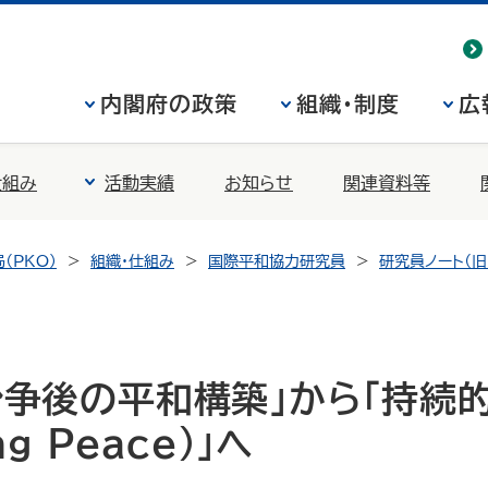
内閣府の政策
組織・制度
広
仕組み
活動実績
お知らせ
関連資料等
（PKO）
組織・仕組み
国際平和協力研究員
研究員ノート（旧
紛争後の平和構築」から「持続
ng Peace）」へ