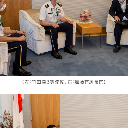
（左：竹田津３等陸佐、右：加藤官房長官）