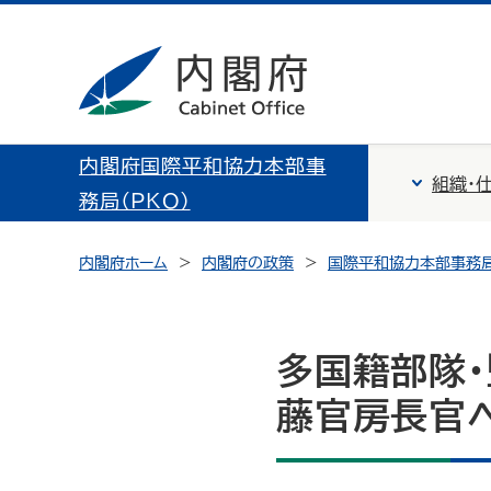
内閣府国際平和協力本部事
組織・
務局（PKO）
内閣府ホーム
内閣府の政策
国際平和協力本部事務局
多国籍部隊・
藤官房長官