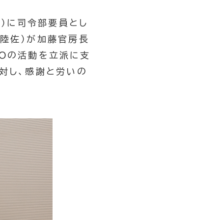
O）に司令部要員とし
等陸佐）が加藤官房長
FOの活動を立派に支
対し、感謝と労いの