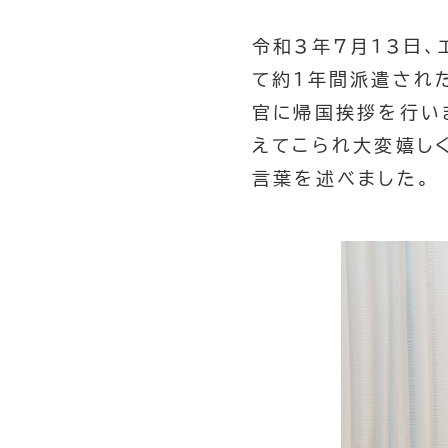
令和3年7月13日、
て約１年間派遣され
官に帰国挨拶を行い
えてこられ大変嬉し
言葉を述べました。