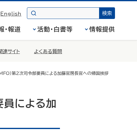
English
報・報道
活動・白書等
情報提供
関連サイト
よくある質問
（MFO）第２次司令部要員による加藤官房長官への帰国挨拶
要員による加