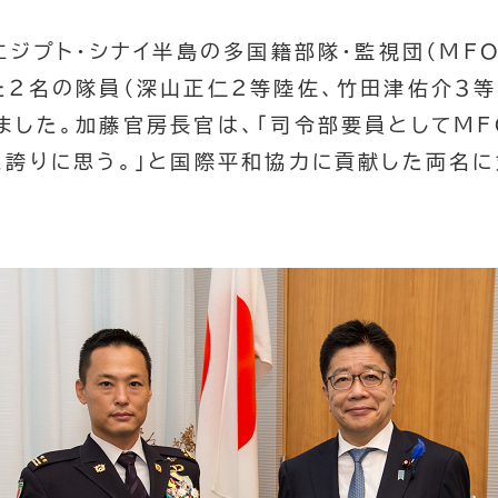
エジプト・シナイ半島の多国籍部隊・監視団（MF
た２名の隊員（深山正仁２等陸佐、竹田津佑介３
ました。加藤官房長官は、「司令部要員としてM
く誇りに思う。」と国際平和協力に貢献した両名に