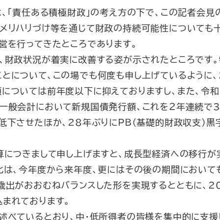
は、「責任ある積極財政」の考え方の下で、この記者会見
のメリハリづけ等を通じて財政の持続可能性についても
営を行ってきたところであります。
、財政状況が着実に改善する姿が示されたところです。
とについて、この場でも何度も申し上げているように、
については前年度以下に抑えておりますし、また、令和８
の一般会計において新規国債発行額、これを２年連続で
低下させたほか、28年ぶりにPB（基礎的財政収支）黒
算につきまして申し上げますと、成長型経済への移行が
P比は、今年度から来年度、更にはその後の期間において
歳出がおおむねバランスした形を実現するとともに、2
込まれております。
述べているとおり、中・低所得者の皆様を集中的に支援