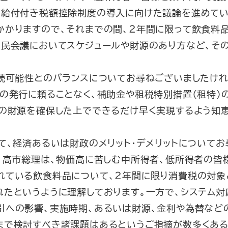
ら給付付き税額控除制度の導入に向けた議論を進めてい
かかりますので、それまでの間、２年間に限って飲食料
国民会議においてスケジュールや財源のあり方など、そ
。
続可能性とのバランスについてお尋ねございましたけれ
の発行に頼ることなく、補助金や租税特別措置（租特）
分の財源を確保した上でできるだけ早く実現するよう知
て、経済あるいは財政のメリット・デメリットについてお
、高市総理は、物価高に苦しむ中所得者、低所得者の皆
れている飲食料品について、２年間に限り消費税の対象
れたというように理解しております。一方で、システム対
引への影響、実施時期、あるいは財源、金利や為替など
まで検討すべき諸課題はあるというご指摘が数多くある