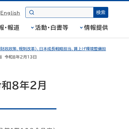
English
報・報道
活動・白書等
情報提供
財政政策、規制改革）、日本成長戦略担当、賃上げ環境整備担
 令和８年2月13日
和８年2月