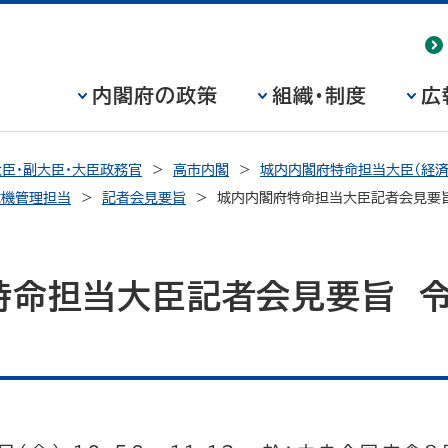
内閣府の政策
組織・制度
広
臣・副大臣・大臣政務官
高市内閣
城内内閣府特命担当大臣（経済
危機管理担当
記者会見要旨
城内内閣府特命担当大臣記者会見要旨
特命担当大臣記者会見要旨 令