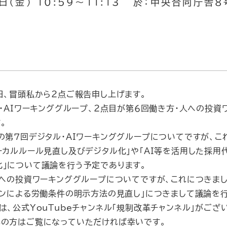
日（金） 10:59～11:13 於：中央合同庁舎
、冒頭私から２点ご報告申し上げます。
・AIワーキンググループ、２点目が第６回働き方・人への投資
。
第７回デジタル・AIワーキンググループについてですが、これ
ーカルルール見直し及びデジタル化」や「AI等を活用した採
」について議論を行う予定であります。
への投資ワーキンググループについてですが、これにつきまして
インによる労働条件の明示方法の見直し」につきまして議論を
、公式YouTubeチャンネル「規制改革チャンネル」がござ
心の方はご覧になっていただければ幸いです。