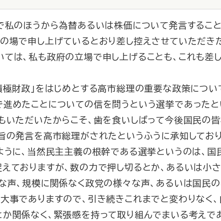
場で私のほうから為替あるいは株価について発言すること
この場で申し上げているとおり差し控えさせていただきた
いては、私も政府の立場で申し上げることも、これも差
積極財政」をはじめとする高市総理の重要な政策につい
で進めたことについての信を問うという選挙であったと
任もいただいたからこそ、歯を食いしばって今後国民の
趣旨の発言を高市総理がされたというふうに承知しており
ように、当然民主主義の根幹である選挙というのは、国
捉えておりますが、数の力で押し切るとか、あるいは小
ろな声、規模に関係なく政党の様々な声、あるいは国民の
が大事でありますので、引き続きこれまでと変わりなく
とか関係なく、緊張感を持って取り組んでまいる考えで