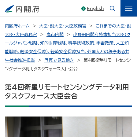
English
内閣府ホーム
大臣・副大臣・大臣政務官
これまでの大臣・副
大臣・大臣政務官
高市内閣
小野田内閣府特命担当大臣（ク
ールジャパン戦略、知的財産戦略、科学技術政策、宇宙政策、人工知
能戦略、経済安全保障）、経済安全保障担当、外国人との秩序ある共
生社会推進担当
写真で見る動き
第４回衛星リモートセンシ
ングデータ利用タスクフォース大臣会合
第４回衛星リモートセンシングデータ利用
タスクフォース大臣会合