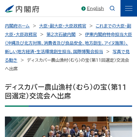
English
内閣府ホーム
大臣・副大臣・大臣政務官
これまでの大臣・副
大臣・大臣政務官
第2次石破内閣
伊東内閣府特命担当大臣
（沖縄及び北方対策、消費者及び食品安全、地方創生、アイヌ施策）、
新しい地方経済・生活環境創生担当、国際博覧会担当
写真で見
る動き
ディスカバー農山漁村（むら）の宝（第11回選定）交流会
へ出席
ディスカバー農山漁村（むら）の宝（第11
回選定）交流会へ出席