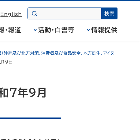
English
報・報道
活動・白書等
情報提供
（沖縄及び北方対策、消費者及び食品安全、地方創生、アイヌ
月19日
和7年9月