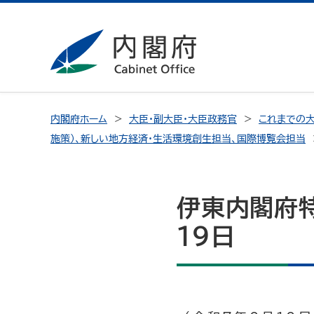
内閣府ホーム
大臣・副大臣・大臣政務官
これまでの大
施策）、新しい地方経済・生活環境創生担当、国際博覧会担当
伊東内閣府
19日