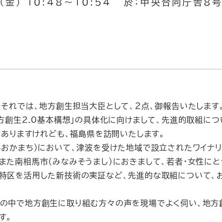
（金） 10:48～10:54 於：中央合同庁舎8
それでは、地方創生担当大臣として、２点、御報告いたします
方創生2.0基本構想」の具体化に向けまして、先進的取組に
）でありますけれども、福島県を訪問いたします。
おかまち）において、津波を受けた地域で設立されたワイナリ
また南相馬市（みなみそうまし）におきまして、若者・女性にと
特区を活用した新技術の実証など、先進的な取組について、
の中で地方創生に取り組む方々の声を現場でよく伺い、地方創
す。