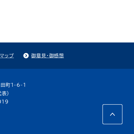
トマップ
御意見・御感想
田町1-6-1
代表）
019