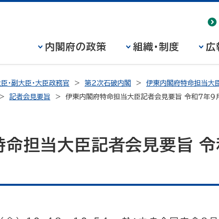
内閣府の政策
組織・制度
広
臣・副大臣・大臣政務官
第2次石破内閣
伊東内閣府特命担当大臣
記者会見要旨
伊東内閣府特命担当大臣記者会見要旨 令和7年9
特命担当大臣記者会見要旨 令