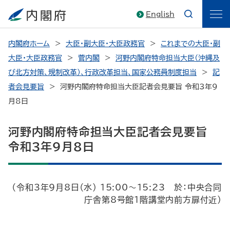
English
内閣府ホーム
大臣・副大臣・大臣政務官
これまでの大臣・副
大臣・大臣政務官
菅内閣
河野内閣府特命担当大臣（沖縄及
び北方対策、規制改革）、行政改革担当、国家公務員制度担当
記
者会見要旨
河野内閣府特命担当大臣記者会見要旨 令和3年9
月8日
河野内閣府特命担当大臣記者会見要旨
令和3年9月8日
（令和3年9月8日（水） 15:00～15:23 於：中央合同
庁舎第8号館1階講堂内前方扉付近）