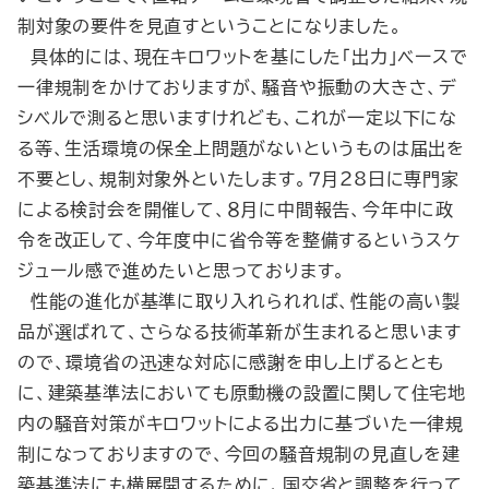
制対象の要件を見直すということになりました。
具体的には、現在キロワットを基にした「出力」ベースで
一律規制をかけておりますが、騒音や振動の大きさ、デ
シベルで測ると思いますけれども、これが一定以下にな
る等、生活環境の保全上問題がないというものは届出を
不要とし、規制対象外といたします。７月28日に専門家
による検討会を開催して、８月に中間報告、今年中に政
令を改正して、今年度中に省令等を整備するというスケ
ジュール感で進めたいと思っております。
性能の進化が基準に取り入れられれば、性能の高い製
品が選ばれて、さらなる技術革新が生まれると思います
ので、環境省の迅速な対応に感謝を申し上げるととも
に、建築基準法においても原動機の設置に関して住宅地
内の騒音対策がキロワットによる出力に基づいた一律規
制になっておりますので、今回の騒音規制の見直しを建
築基準法にも横展開するために、国交省と調整を行って