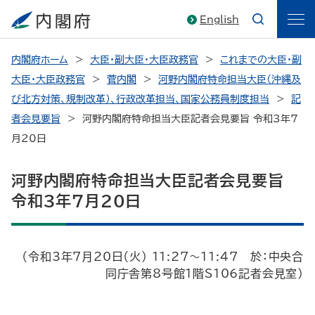
English
内閣府ホーム
大臣・副大臣・大臣政務官
これまでの大臣・副
大臣・大臣政務官
菅内閣
河野内閣府特命担当大臣（沖縄及
び北方対策、規制改革）、行政改革担当、国家公務員制度担当
記
者会見要旨
河野内閣府特命担当大臣記者会見要旨 令和3年7
月20日
河野内閣府特命担当大臣記者会見要旨
令和3年7月20日
（令和3年7月20日（火） 11:27～11:47 於：中央合
同庁舎第8号館1階S106記者会見室）