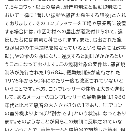
7.5キロワット以上の場合、騒音規制法と振動規制法に
おいて一律に「著しい振動や騒音を発生する施設」とされ
ておりまして、そのコンプレッサーを工場や事業所に設置
する場合には、市区町村への届出が義務付けられて、違
反した者には罰則も科せられます。また、届出された施
設が周辺の生活環境を損なっているという場合には改善
勧告や命令の対象になり、違反すると罰則がかかるとい
うことになっております。この規制対象の要件は、騒音規
制法が施行された1968年、振動規制法が施行された
1976年から50年にわたり一度も改正されていないと
いうことです。他方、コンプレッサーの性能は大きく進化
して、あるメーカーのコンプレッサーの最新機種は1980
年代と比べて騒音の大きさが３分の１であり、「エアコン
の室外機よりよっぽど静かです」という状況になっており
ます。そのようなことが何らこの規制に反映されていな
いということで、直轄チームと環境省で調整した結果、規