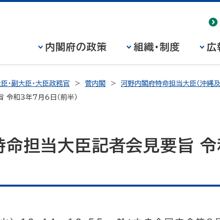
内閣府の政策
組織・制度
広
臣・副大臣・大臣政務官
菅内閣
河野内閣府特命担当大臣（沖縄及
 令和3年7月6日（前半）
特命担当大臣記者会見要旨 令