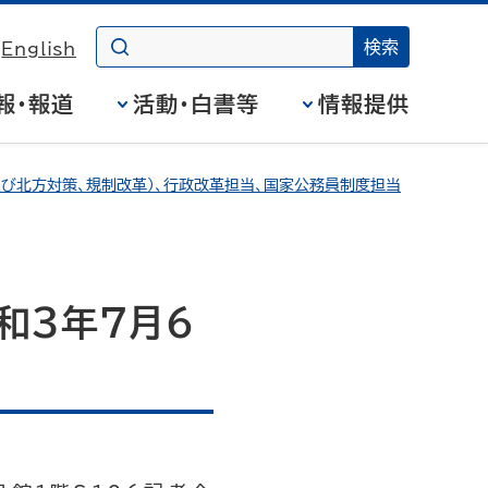
English
報・報道
活動・白書等
情報提供
び北方対策、規制改革）、行政改革担当、国家公務員制度担当
和3年7月6