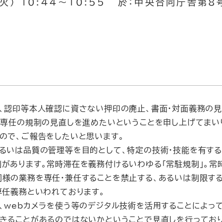
火） 10:44～10:55 於：中央合同庁舎第8
、認印等本人確認に資さない押印の廃止、書面・対面義務の見
・専任の規制の見直しを進めたいということを申し上げてまい
ので、ご報告をしたいと思います。
るいは品質の管理等を目的として、特定の技術・技能を有す
があります。常時滞在を義務付けるいわゆる「常駐規制」。常
様の業務を専任・兼任することを禁止する、あるいは制限する
専任義務といわれております。
webカメラを使う等のデジタル技術を活用することによって、
きることがあるのではないかということで見直しを行っており