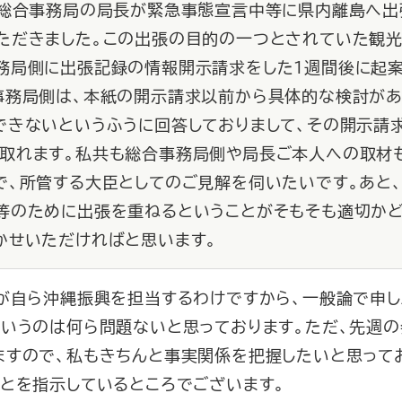
縄総合事務局の局長が緊急事態宣言中等に県内離島へ出
ただきました。この出張の目的の一つとされていた観光
務局側に出張記録の情報開示請求をした１週間後に起
事務局側は、本紙の開示請求以前から具体的な検討があ
できないというふうに回答しておりまして、その開示請
取れます。私共も総合事務局側や局長ご本人への取材
で、所管する大臣としてのご見解を伺いたいです。あと
等のために出張を重ねるということがそもそも適切かど
かせいただければと思います。
長が自ら沖縄振興を担当するわけですから、一般論で申し
というのは何ら問題ないと思っております。ただ、先週
すので、私もきちんと事実関係を把握したいと思ってお
とを指示しているところでございます。