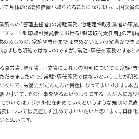
いて具体的な緩和措置が取られることになりました。国交省
業所への「管理主任者」の常駐義務、宅地建物取引業者の事業
ープレート封印取引受託者における「封印取付責任者」の常駐
めるものの、常駐や専任までは求めないという解釈ができる
が必ずしも明確ではないのですが、常駐・専任を義務とすると
る厚労省、経産省、国交省にこれらの規制については常駐・専
ただきましたので、常駐・専任義務ではないということが明確
いく中で、労働力がだんだんと貴重になってまいります。本当
張り付いて、その仕事をやるというようにする。人が人に寄り
事についてはデジタル化を進めていくというような規制の見直
義務については見直しを進めてまいりたいと思います。具体化
いと思います。