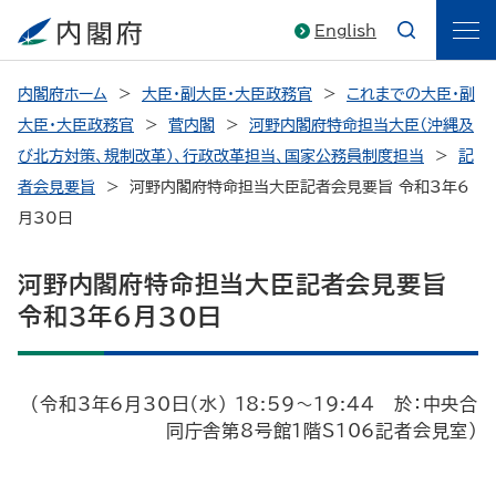
English
内閣府ホーム
大臣・副大臣・大臣政務官
これまでの大臣・副
大臣・大臣政務官
菅内閣
河野内閣府特命担当大臣（沖縄及
び北方対策、規制改革）、行政改革担当、国家公務員制度担当
記
者会見要旨
河野内閣府特命担当大臣記者会見要旨 令和3年6
月30日
河野内閣府特命担当大臣記者会見要旨
令和3年6月30日
（令和3年6月30日（水） 18:59～19:44 於：中央合
同庁舎第8号館1階S106記者会見室）