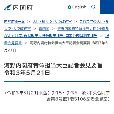
English
内閣府ホーム
大臣・副大臣・大臣政務官
これまでの大臣・副
大臣・大臣政務官
菅内閣
河野内閣府特命担当大臣（沖縄及
び北方対策、規制改革）、行政改革担当、国家公務員制度担当
記
者会見要旨
河野内閣府特命担当大臣記者会見要旨 令和3年5
月21日
河野内閣府特命担当大臣記者会見要旨
令和3年5月21日
（令和3年5月21日（金） 9:15～9:36 於：中央合同庁
舎第8号館1階S106記者会見室）