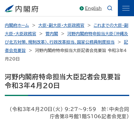
English
内閣府ホーム
大臣・副大臣・大臣政務官
これまでの大臣・副
大臣・大臣政務官
菅内閣
河野内閣府特命担当大臣（沖縄及
び北方対策、規制改革）、行政改革担当、国家公務員制度担当
記
者会見要旨
河野内閣府特命担当大臣記者会見要旨 令和3年4
月20日
河野内閣府特命担当大臣記者会見要旨
令和3年4月20日
（令和3年4月20日（火） 9:27～9:59 於：中央合同
庁舎第8号館1階S106記者会見室）