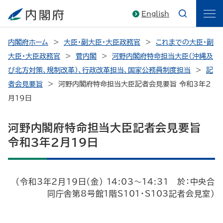
English
内閣府ホーム
大臣・副大臣・大臣政務官
これまでの大臣・副
大臣・大臣政務官
菅内閣
河野内閣府特命担当大臣（沖縄及
び北方対策、規制改革）、行政改革担当、国家公務員制度担当
記
者会見要旨
河野内閣府特命担当大臣記者会見要旨 令和3年2
月19日
河野内閣府特命担当大臣記者会見要旨
令和3年2月19日
（令和3年2月19日（金） 14:03～14:31 於：中央合
同庁舎第8号館1階S101･S103記者会見室）