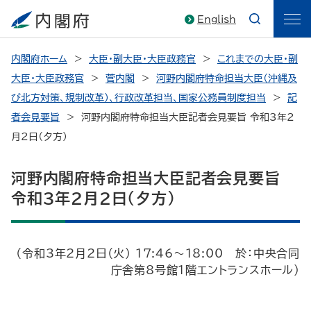
English
内閣府ホーム
大臣・副大臣・大臣政務官
これまでの大臣・副
大臣・大臣政務官
菅内閣
河野内閣府特命担当大臣（沖縄及
び北方対策、規制改革）、行政改革担当、国家公務員制度担当
記
者会見要旨
河野内閣府特命担当大臣記者会見要旨 令和3年2
月2日（夕方）
河野内閣府特命担当大臣記者会見要旨
令和3年2月2日（夕方）
（令和3年2月2日（火） 17:46～18:00 於：中央合同
庁舎第8号館1階エントランスホール）