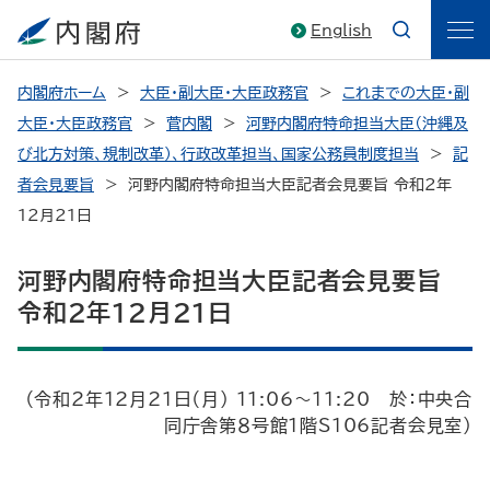
English
内閣府ホーム
大臣・副大臣・大臣政務官
これまでの大臣・副
大臣・大臣政務官
菅内閣
河野内閣府特命担当大臣（沖縄及
び北方対策、規制改革）、行政改革担当、国家公務員制度担当
記
者会見要旨
河野内閣府特命担当大臣記者会見要旨 令和2年
12月21日
河野内閣府特命担当大臣記者会見要旨
令和2年12月21日
（令和2年12月21日（月） 11:06～11:20 於：中央合
同庁舎第８号館1階S106記者会見室）