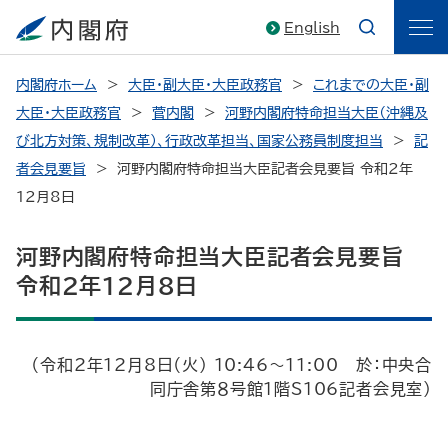
English
内閣府ホーム
大臣・副大臣・大臣政務官
これまでの大臣・副
大臣・大臣政務官
菅内閣
河野内閣府特命担当大臣（沖縄及
び北方対策、規制改革）、行政改革担当、国家公務員制度担当
記
者会見要旨
河野内閣府特命担当大臣記者会見要旨 令和2年
12月8日
河野内閣府特命担当大臣記者会見要旨
令和2年12月8日
（令和2年12月8日（火） 10:46～11:00 於：中央合
同庁舎第８号館1階S106記者会見室）