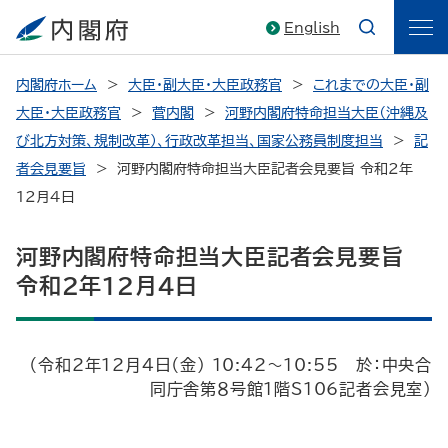
English
内閣府ホーム
大臣・副大臣・大臣政務官
これまでの大臣・副
大臣・大臣政務官
菅内閣
河野内閣府特命担当大臣（沖縄及
び北方対策、規制改革）、行政改革担当、国家公務員制度担当
記
者会見要旨
河野内閣府特命担当大臣記者会見要旨 令和2年
12月4日
河野内閣府特命担当大臣記者会見要旨
令和2年12月4日
（令和2年12月4日（金） 10:42～10:55 於：中央合
同庁舎第８号館1階S106記者会見室）