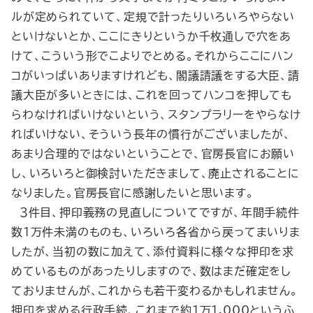
ルが定められていて、定規で計ったりいろいろやらない
といけないとか、ここにきりというか千枚通しで穴をあ
けて、こういう形でこよりでとめる。それからここにハン
コがいっぱいありますけれども、閣議請議をする大臣、請
議大臣が多いときには、これを回ってハンコを押しても
らわなければいけないという、スタンプラリーをやらなけ
ればいけない、そういう長年の慣行がございましたが、
あまり合理的ではないということで、官房長官にお願い
し、いろいろと御検討いただきまして、廃止されることに
なりました。官房長官に感謝したいと思います。
３件目、押印義務の見直しについてですが、年間手続件
数１万件未満のものも、いろいろ各省から戻ってまいりま
したが、当初の数に加えて、添付資料に様々な押印を求
めているものがあったりしますので、数はまだ確定をし
ておりませんが、これからも若干変わるかもしれません。
押印を求める行政手続、これまで約１万1,000というふ