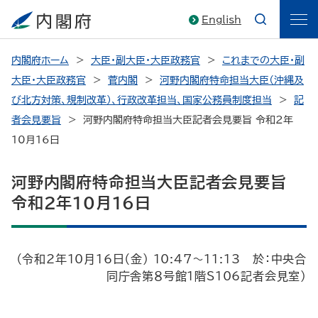
English
内閣府ホーム
大臣・副大臣・大臣政務官
これまでの大臣・副
大臣・大臣政務官
菅内閣
河野内閣府特命担当大臣（沖縄及
び北方対策、規制改革）、行政改革担当、国家公務員制度担当
記
者会見要旨
河野内閣府特命担当大臣記者会見要旨 令和2年
10月16日
河野内閣府特命担当大臣記者会見要旨
令和2年10月16日
（令和2年10月16日（金） 10:47～11:13 於：中央合
同庁舎第８号館1階S106記者会見室）