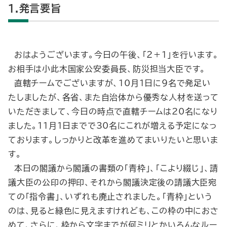
1.発言要旨
おはようございます。今日の午後、「２＋１」を行います。
お相手は小此木国家公安委員長、防災担当大臣です。
直轄チームでございますが、10月１日に９名で発足い
たしましたが、各省、また自治体から優秀な人材を送って
いただきまして、今日の時点で直轄チームは20名になり
ました。11月１日までで30名にこれが増える予定になっ
ております。しっかりと改革を進めてまいりたいと思いま
す。
本日の閣議から閣議の書類の「青枠」、「こより綴じ」、請
議大臣の公印の押印、それから閣議決定後の請議大臣宛
ての「指令書」、いずれも廃止されました。「青枠」という
のは、見ると緑色に見えますけれども、この枠の中におさ
めて、さらに、枠から文字までが何ミリとかいろんなルー