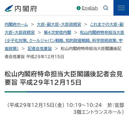
English
内閣府ホーム
大臣・副大臣・大臣政務官
これまでの大臣・副
大臣・大臣政務官
第4次安倍内閣
松山内閣府特命担当大臣
（少子化対策、クールジャパン戦略、知的財産戦略、科学技術政策、宇
宙政策）
記者会見要旨
松山内閣府特命担当大臣閣議後記
者会見要旨 平成29年12月15日
松山内閣府特命担当大臣閣議後記者会見
要旨 平成29年12月15日
（平成29年12月15日（金） 10:19～10:24 於：官邸
3階エントランスホール）