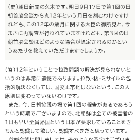
（問）朝日新聞の久木です。明日９月17日で第１回の日
朝首脳会談から丸12年という月日を刻むわけですけ
れども、この12年の歳月に関する大臣の御所見と、今
まさに再調査が行われていますけれども、第３回の日
朝首脳会談はどのような場合が想定されるのかとい
うあたりを教えていただけますでしょうか。
（答）12年ということで拉致問題の解決が見られないと
いうのは非常に遺憾であります。拉致・核・ミサイルの包
括的解決なくしては、国交正常化はないという、この大
原則は変わっていないわけです。
また、今、日朝協議の場で第１回の報告があるであろう
という時期でございますので、北朝鮮は全ての被害者の
１日も早い全員帰国という日本が要求していることをき
ちんと認識して欲しい、認識すべきだと思っています。
首脳会談に関しましては、そのような予定はございま