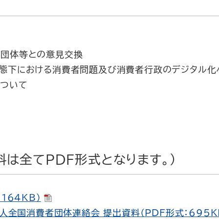
係団体等との意見交換
態下における消費者問題及び消費者行政のデジタル化
ついて
料は全てPDF形式となります。）
164KB）
法人全国消費者団体連絡会 提出資料（PDF形式：695K