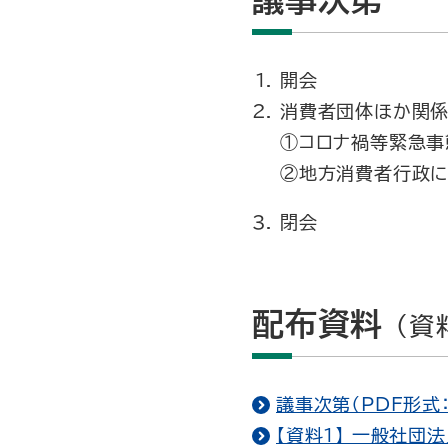
議事次第
開会
消費者団体ほか関
①コロナ禍等緊急事
②地方消費者行政に
閉会
配布資料
（資
議事次第（PDF形式：
【資料１】 一般社団