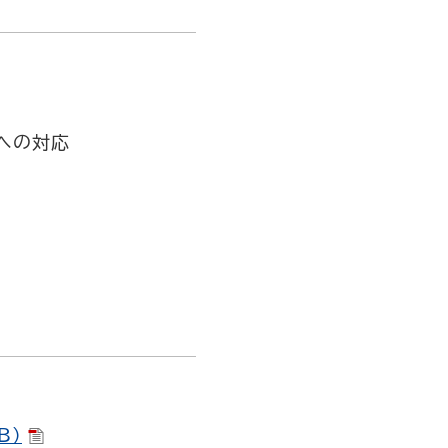
への対応
B）