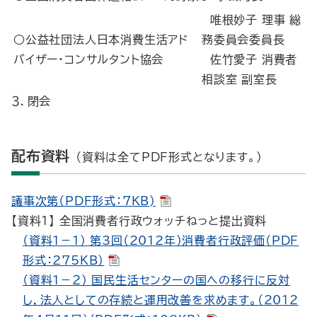
唯根妙子 理事 総
○公益社団法人日本消費生活アド
務委員会委員長
バイザー・コンサルタント協会
佐竹愛子 消費者
相談室 副室長
３．閉会
配布資料
（資料は全てPDF形式となります。）
議事次第（PDF形式：7KB)
【資料１】 全国消費者行政ウォッチねっと提出資料
（資料１－１） 第3回（2012年）消費者行政評価（PDF
形式：275KB）
（資料１－２） 国民生活センターの国への移行に反対
し，法人としての存続と運用改善を求めます。（2012