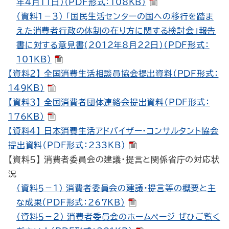
年4月11日）（PDF形式：108KB）
（資料１－３） 「国民生活センターの国への移行を踏ま
えた消費者行政の体制の在り方に関する検討会」報告
書に対する意見書(2012年8月22日）（PDF形式：
101KB）
【資料２】 全国消費生活相談員協会提出資料（PDF形式：
149KB）
【資料３】 全国消費者団体連絡会提出資料（PDF形式：
176KB）
【資料４】 日本消費生活アドバイザー・コンサルタント協会
提出資料（PDF形式：233KB）
【資料５】 消費者委員会の建議・提言と関係省庁の対応状
況
（資料５－１） 消費者委員会の建議・提言等の概要と主
な成果（PDF形式：267KB）
（資料５－２） 消費者委員会のホームページ ぜひご覧く