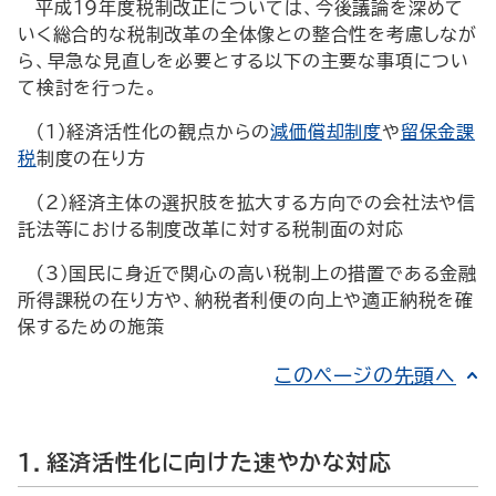
平成19年度税制改正については、今後議論を深めて
いく総合的な税制改革の全体像との整合性を考慮しなが
ら、早急な見直しを必要とする以下の主要な事項につい
て検討を行った。
（1）経済活性化の観点からの
減価償却制度
や
留保金課
税
制度の在り方
（2）経済主体の選択肢を拡大する方向での会社法や信
託法等における制度改革に対する税制面の対応
（3）国民に身近で関心の高い税制上の措置である金融
所得課税の在り方や、納税者利便の向上や適正納税を確
保するための施策
このページの先頭へ
1．経済活性化に向けた速やかな対応