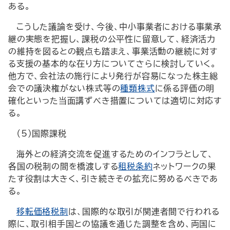
ある。
こうした議論を受け、今後、中小事業者における事業承
継の実態を把握し、課税の公平性に留意して、経済活力
の維持を図るとの観点も踏まえ、事業活動の継続に対す
る支援の基本的な在り方についてさらに検討していく。
他方で、会社法の施行により発行が容易になった株主総
会での議決権がない株式等の
種類株式
に係る評価の明
確化といった当面講ずべき措置については適切に対応す
る。
（5）国際課税
海外との経済交流を促進するためのインフラとして、
各国の税制の間を橋渡しする
租税条約
ネットワークの果
たす役割は大きく、引き続きその拡充に努めるべきであ
る。
移転価格税制
は、国際的な取引が関連者間で行われる
際に、取引相手国との協議を通じた調整を含め、両国に