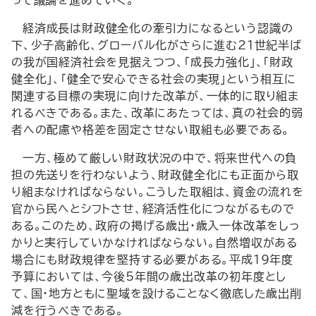
って議論を進めていく。
経済成長は財政健全化の牽引力になるという認識の
下、少子高齢化、グローバル化がさらに進む21世紀半ば
の我が国経済社会を見据えつつ、「成長力強化」、「財政
健全化」、「健全で安心できる社会の実現」という相互に
関連する目標の実現に向けた改革が、一体的に取り組ま
れるべきである。また、改革にあたっては、真の社会的弱
者への配慮や格差を固定させない取組も必要である。
一方、極めて厳しい財政状況の中で、将来世代への負
担の先送りを行わないよう、財政健全化にも正面から取
り組まなければならない。こうした取組は、資金の流れを
官から民へとシフトさせ、経済活性化につながるもので
ある。このため、政府の掲げる歳出・歳入一体改革をしっ
かりと実行していかなければならない。自然増収がある
場合にも財政規律を堅持する必要がある。平成19年度
予算においては、今後5年間の歳出改革の初年度とし
て、国・地方ともに聖域を設けることなく徹底した歳出削
減を行うべきである。