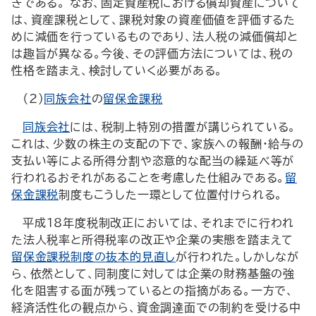
きである。 なお、固定資産税における償却資産について
は、資産課税として、課税対象の資産価値を評価するた
めに減価を行っているものであり、法人税の減価償却と
は趣旨が異なる。今後、その評価方法については、税の
性格を踏まえ、検討していく必要がある。
（2）
同族会社
の
留保金課税
同族会社
には、税制上特別の措置が講じられている。
これは、少数の株主の支配の下で、家族への報酬・給与の
支払い等による所得分割や恣意的な配当の繰延べ等が
行われるおそれがあることを考慮した仕組みである。
留
保金課税
制度もこうした一環として位置付けられる。
平成18年度税制改正においては、それまでに行われ
た法人税率と所得税率の改正や企業の実態を踏まえて
留保金課税制度の抜本的見直し
が行われた。しかしなが
ら、依然として、同制度に対しては企業の財務基盤の強
化を阻害する面が残っているとの指摘がある。一方で、
経済活性化の観点から、資金調達面での制約を受ける中