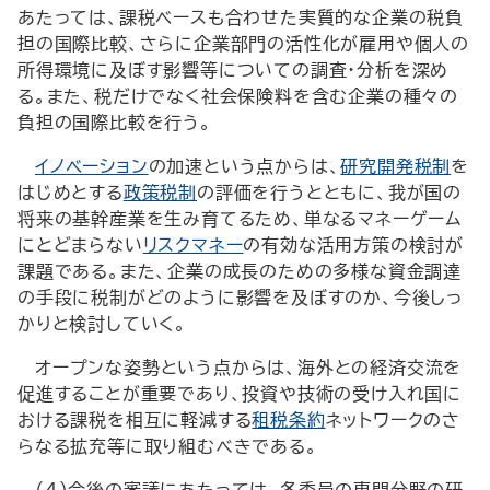
あたっては、課税ベースも合わせた実質的な企業の税負
担の国際比較、さらに企業部門の活性化が雇用や個人の
所得環境に及ぼす影響等についての調査・分析を深め
る。また、税だけでなく社会保険料を含む企業の種々の
負担の国際比較を行う。
イノベーション
の加速という点からは、
研究開発税制
を
はじめとする
政策税制
の評価を行うとともに、我が国の
将来の基幹産業を生み育てるため、単なるマネーゲーム
にとどまらない
リスクマネー
の有効な活用方策の検討が
課題である。また、企業の成長のための多様な資金調達
の手段に税制がどのように影響を及ぼすのか、今後しっ
かりと検討していく。
オープンな姿勢という点からは、海外との経済交流を
促進することが重要であり、投資や技術の受け入れ国に
おける課税を相互に軽減する
租税条約
ネットワークのさ
らなる拡充等に取り組むべきである。