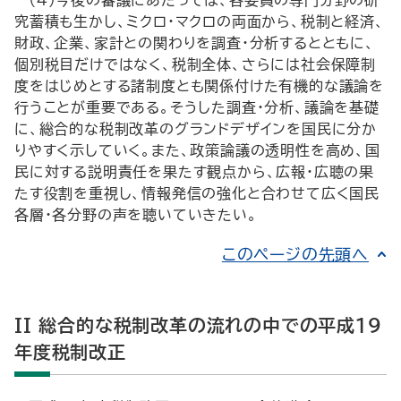
（4）今後の審議にあたっては、各委員の専門分野の研
究蓄積も生かし、ミクロ・マクロの両面から、税制と経済、
財政、企業、家計との関わりを調査・分析するとともに、
個別税目だけではなく、税制全体、さらには社会保障制
度をはじめとする諸制度とも関係付けた有機的な議論を
行うことが重要である。そうした調査・分析、議論を基礎
に、総合的な税制改革のグランドデザインを国民に分か
りやすく示していく。また、政策論議の透明性を高め、国
民に対する説明責任を果たす観点から、広報・広聴の果
たす役割を重視し、情報発信の強化と合わせて広く国民
各層・各分野の声を聴いていきたい。
このページの先頭へ
II 総合的な税制改革の流れの中での平成19
年度税制改正