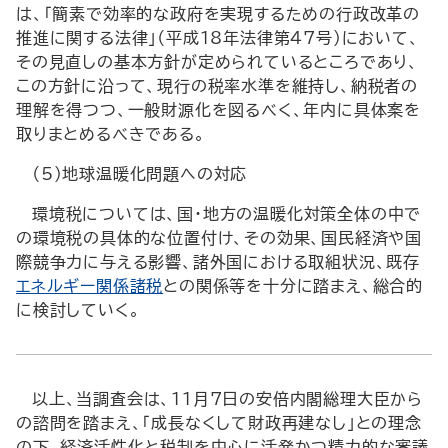
は、「簡素で効率的な政府を実現するための行政改革の
推進に関する法律」（平成18年法律第47号）において、
その見直しの基本方針が定められているところであり、
この方針に沿って、現行の税率水準を維持し、納税者の
理解を得つつ、一般財源化を図るべく、年内に具体案を
取りまとめるべきである。
（5）地球温暖化問題への対応
環境税については、国・地方の温暖化対策全体の中で
の環境税の具体的な位置付け、その効果、国民経済や国
際競争力に与える影響、諸外国における取組状況、既存
エネルギー関係諸税
との関係等を十分に踏まえ、総合的
に検討していく。
以上、当調査会は、11月7日の安倍内閣総理大臣から
の諮問を踏まえ、「成長なくして財政再建なし」との理念
の下、経済活性化と税制を中心に活発かつ精力的な審議