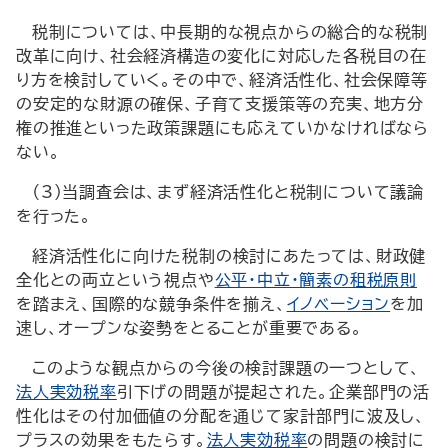
税制については、中長期的な視点からの総合的な税制
改革に向け、社会経済構造の変化に対応した各税目の在
り方を検討していく。その中で、経済活性化、社会保障等
の安定的な財源の確保、子育て支援策等の充実、地方分
権の推進といった政策課題にも応えていかなければなら
ない。
（3）当調査会は、まず経済活性化と税制について議論
を行った。
経済活性化に向けた税制の検討にあたっては、財政健
全化との両立という視点や
公平・中立・簡素の租税原則
を踏まえ、国際的な競争条件を揃え、
イノベーション
を加
速し、オープンな姿勢をとることが重要である。
このような観点からの今後の検討課題の一つとして、
法人実効税率
引下げの問題が提起された。企業部門の活
性化はその付加価値の分配を通じて家計部門に波及し、
プラスの効果をもたらす。
法人実効税率
の問題の検討に