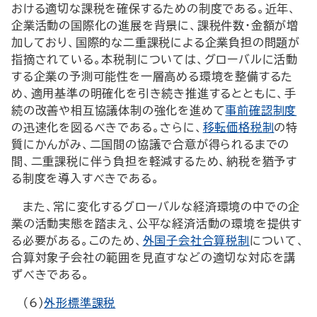
おける適切な課税を確保するための制度である。近年、
企業活動の国際化の進展を背景に、課税件数・金額が増
加しており、国際的な二重課税による企業負担の問題が
指摘されている。本税制については、グローバルに活動
する企業の予測可能性を一層高める環境を整備するた
め、適用基準の明確化を引き続き推進するとともに、手
続の改善や相互協議体制の強化を進めて
事前確認制度
の迅速化を図るべきである。さらに、
移転価格税制
の特
質にかんがみ、二国間の協議で合意が得られるまでの
間、二重課税に伴う負担を軽減するため、納税を猶予す
る制度を導入すべきである。
また、常に変化するグローバルな経済環境の中での企
業の活動実態を踏まえ、公平な経済活動の環境を提供す
る必要がある。このため、
外国子会社合算税制
について、
合算対象子会社の範囲を見直すなどの適切な対応を講
ずべきである。
（6）
外形標準課税