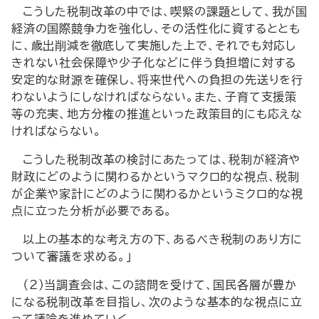
こうした税制改革の中では、喫緊の課題として、我が国
経済の国際競争力を強化し、その活性化に資するととも
に、歳出削減を徹底して実施した上で、それでも対応し
きれない社会保障や少子化などに伴う負担増に対する
安定的な財源を確保し、将来世代への負担の先送りを行
わないようにしなければならない。また、子育て支援策
等の充実、地方分権の推進といった政策目的にも応えな
ければならない。
こうした税制改革の検討にあたっては、税制が経済や
財政にどのように関わるかというマクロ的な視点、税制
が企業や家計にどのように関わるかというミクロ的な視
点に立った分析が必要である。
以上の基本的な考え方の下、あるべき税制のあり方に
ついて審議を求める。」
（2）当調査会は、この諮問を受けて、国民各層が豊か
になる税制改革を目指し、次のような基本的な視点に立