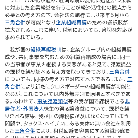
グローバル化が進み、経済環境の変化に迅速かつ柔軟
に対応した企業経営を行うことが経済活性化の観点から
必要との考え方の下、会社法の施行により来年5月から
三角合併
が可能となり
企業組織再編
のための選択肢が
拡大される。これに伴い、税制においても、適切な対応が
求められている。
我が国の
組織再編税制
は、企業グループ内の組織再編
成や、共同事業を営むための組織再編成の場合に、同一
の当事者が事業を継続する実態があると見て、譲渡損益
の課税を繰り延べる考え方を取ってきており、
三角合併
についても、同様の考え方で対応すべきである。また、
三
角合併
により新たにクロスボーダーの組織再編が可能と
なるが、これについては内外無差別を原則とすべきであ
る。あわせて、
事業譲渡類似
等の我が国で課税できる
非
居住者・外国法人
株主の得る譲渡益について、課税を繰
り延べる結果、我が国の課税権が及ばなくなってしまう
問題や、タックス・ヘイブンにある実体の無い会社を利用
した
三角合併
により、租税回避を容易にする組織形態を