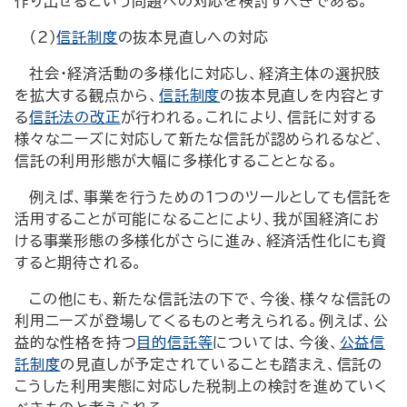
作り出せるという問題への対応を検討すべきである。
（2）
信託制度
の抜本見直しへの対応
社会・経済活動の多様化に対応し、経済主体の選択肢
を拡大する観点から、
信託制度
の抜本見直しを内容とす
る
信託法の改正
が行われる。これにより、信託に対する
様々なニーズに対応して新たな信託が認められるなど、
信託の利用形態が大幅に多様化することとなる。
例えば、事業を行うための1つのツールとしても信託を
活用することが可能になることにより、我が国経済にお
ける事業形態の多様化がさらに進み、経済活性化にも資
すると期待される。
この他にも、新たな信託法の下で、今後、様々な信託の
利用ニーズが登場してくるものと考えられる。例えば、公
益的な性格を持つ
目的信託等
については、今後、
公益信
託制度
の見直しが予定されていることも踏まえ、信託の
こうした利用実態に対応した税制上の検討を進めていく