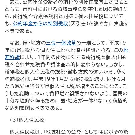
また、公的年金受給者の納税の利便性を向上させると
ともに、市町村における徴収事務の効率化を図る観点か
ら、所得税や介護保険料と同様に個人住民税について
も、
公的年金からの特別徴収
（天引き）を速やかに実施す
べきである。
なお、国・地方の
三位一体改革
の一環として、平成19
年に所得税から個人住民税へ税源が移譲される。この
税
源移譲
により、１年間の所得に対する所得税と個人住民
税を合わせた税負担額は基本的に変わらない。しかし、
所得税と個人住民税の課税・徴収方式の違いから、多く
の納税者は、平成19年１月から所得税が減り、同年６月
から減少相当分だけ個人住民税が増えることになる。そ
うした変動について負担増と誤解されないよう、国民の
十分な理解を得るために国・地方が一体となって積極的
な周知を図るべきである。
（3）個人住民税
個人住民税は、「地域社会の会費」として住民がその能