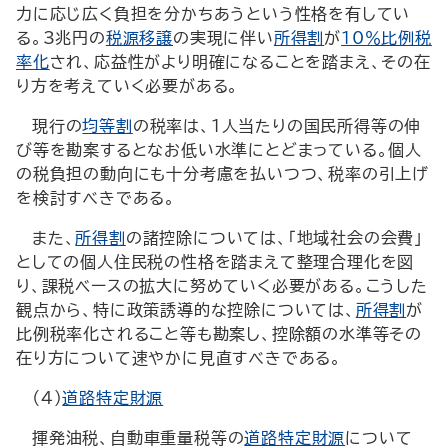
力に応じ広く負担を分かちあうという性格を有してい
る。3兆円の
税源移譲
の実現に伴い
所得割
が
10％比例税
率化
され、応益性がより明確になることを踏まえ、その在
り方を考えていく必要がある。
現行の
均等割
の税率は、１人当たりの国民所得等の伸
び等を勘案するとなお低い水準にとどまっている。個人
の税負担の動向にも十分考慮を払いつつ、税率の引上げ
を検討すべきである。
また、
所得割
の諸控除については、「地域社会の会費」
としての個人住民税の性格を踏まえて整理合理化を図
り、課税ベースの拡大に努めていく必要がある。こうした
観点から、特に政策誘導的な控除については、
所得割
が
比例税率化されること等も勘案し、控除額の水準等その
在り方について速やかに見直すべきである。
（4）
道路特定財源
揮発油税、自動車重量税等の
道路特定財源
について