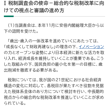
I 税制調査会の使命－総合的な税制改革に向
けての視点と審議の進め方
（1）当調査会は、本年11月に安倍内閣総理大臣から以
下の諮問を受けた。
「歳出・歳入の一体改革を進めていくにあたっては、
「成長なくして財政再建なし」の理念の下、
イノベーション
の力とオープンな姿勢により日本経済に新たな活力を取
り入れ、経済成長を維持していくことが重要である。こう
した取組みの下、国民負担の最小化を第一の目標に、歳
出削減を徹底する必要がある。
税制については、我が国の21世紀における社会経済
構造の変化に対応して、各税目が果たすべき役割を見据
えた税体系全体のあり方について検討を行い、中長期的
視点からの総合的な税制改革を推進していくことが求め
られている。