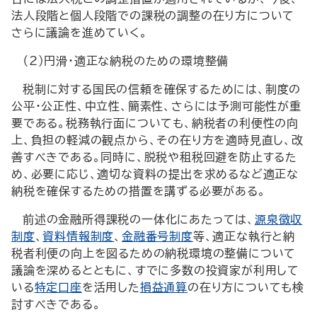
法人段階と個人段階での課税の調整の在り方について
さらに議論を進めていく。
（2）円滑・適正な納税のための環境整備
税制に対する国民の信頼を確保するためには、制度の
公平・公正性、中立性、簡素性、さらには予測可能性が重
要である。税務執行面についても、納税者の利便性の向
上、負担の軽減の観点から、その在り方を適時見直し、改
善すべきである。同時に、脱税や租税回避を防止するた
め、必要に応じ、適切な資料の提出を求めるなど適正な
納税を確保するための措置を講ずる必要がある。
前述の金融所得課税の一体化にあたっては、
源泉徴収
制度
、
資料情報制度
、
金融番号制度
等、適正な執行と納
税者利便の向上を図るための納税環境の整備について
議論を深めるとともに、すでに多数の投資家が利用して
いる
特定口座
を活用した
損益通算
の在り方についても検
討すべきである。