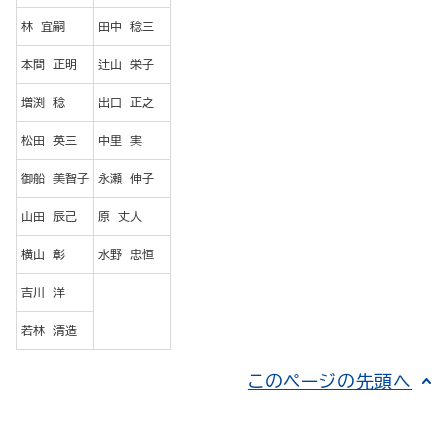
林 宜嗣
田中 稔三
本間 正明
辻山 栄子
増渕 稔
出口 正之
松田 英三
中里 実
御船 美智子
永瀬 伸子
山田 辰己
原 丈人
横山 彰
水野 忠恒
吉川 洋
若林 清造
このページの先頭へ