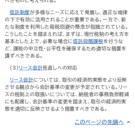
べきものと考えられる。
信託制度
が多様なニーズに応えて発展し、適正な規律
の下で有効に活用されることが重要である。一方で、新
たな制度を利用した租税回避の懸念が指摘されている。
こうしたことを踏まえれば、まずは、現行税制の考え方を
基本とした上で、必要な場合に
信託段階課税
を行うな
ど、課税の中立性・公平性を確保するため適切な措置を
講ずべきである。
（3）
リース会計
見直しへの対応
リース会計
については、取引の経済的実態をより反映
させる観点から会計基準の変更が予定されている。リー
スの税制上の取扱いについては、納税者の事務負担軽減
にも配慮し、会計基準の変更を踏まえ、取引の経済的実
態を適切に反映させるよう措置すべきである。
このページの先頭へ