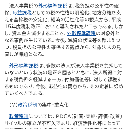
法人事業税の
外形標準課税
は、税負担の公平性の確
保、
応益課税
としての税の性格の明確化、地方分権を支
える基幹税の安定化、経済の活性化等の観点から、平成
15年度税制改正において導入されたところである。しか
し、資本金を減少することで、
外形標準課税
の対象外と
なる事例が生じている。今後、減資の状況等を踏まえつ
つ、税負担の公平性を確保する観点から、対象法人の見
直しが課題となる。
外形標準課税
は、多数の法人が法人事業税を負担して
いないという状況の是正を図るとともに、法人所得に対
する税負担を軽減する一方、付加価値等に対して課税す
るものであり、今後、応益性の観点から、その定着に努め
ていくべきである。
（7）
政策税制
の集中・重点化
政策税制
については、ＰＤＣＡ（計画・実施・評価・改善）
サイクルの確立が不可欠であり、経済活性化等にとって