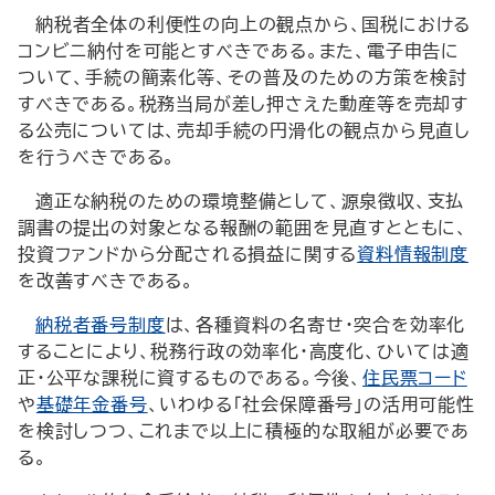
納税者全体の利便性の向上の観点から、国税における
コンビニ納付を可能とすべきである。また、電子申告に
ついて、手続の簡素化等、その普及のための方策を検討
すべきである。税務当局が差し押さえた動産等を売却す
る公売については、売却手続の円滑化の観点から見直し
を行うべきである。
適正な納税のための環境整備として、源泉徴収、支払
調書の提出の対象となる報酬の範囲を見直すとともに、
投資ファンドから分配される損益に関する
資料情報制度
を改善すべきである。
納税者番号制度
は、各種資料の名寄せ・突合を効率化
することにより、税務行政の効率化・高度化、ひいては適
正・公平な課税に資するものである。今後、
住民票コード
や
基礎年金番号
、いわゆる「社会保障番号」の活用可能性
を検討しつつ、これまで以上に積極的な取組が必要であ
る。