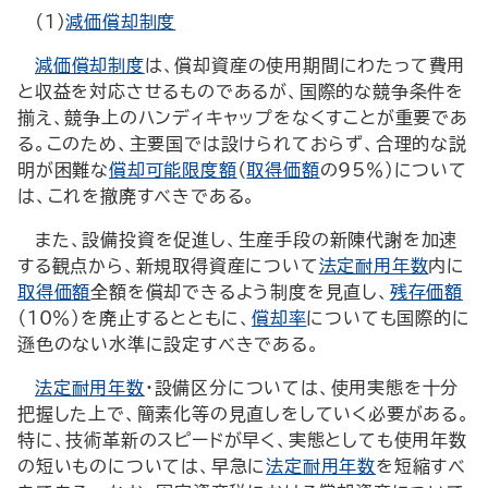
（1）
減価償却制度
減価償却制度
は、償却資産の使用期間にわたって費用
と収益を対応させるものであるが、国際的な競争条件を
揃え、競争上のハンディキャップをなくすことが重要であ
る。このため、主要国では設けられておらず、合理的な説
明が困難な
償却可能限度額
（
取得価額
の95％）について
は、これを撤廃すべきである。
また、設備投資を促進し、生産手段の新陳代謝を加速
する観点から、新規取得資産について
法定耐用年数
内に
取得価額
全額を償却できるよう制度を見直し、
残存価額
（10％）を廃止するとともに、
償却率
についても国際的に
遜色のない水準に設定すべきである。
法定耐用年数
・設備区分については、使用実態を十分
把握した上で、簡素化等の見直しをしていく必要がある。
特に、技術革新のスピードが早く、実態としても使用年数
の短いものについては、早急に
法定耐用年数
を短縮すべ