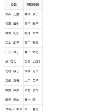
委員
特別委員
伊藤 元重
井伊 雅子
猪瀬 直樹
井伊 雅子
井堀 利宏
飯塚 哲哉
江上 節子
井戸 敬三
江川 雅子
井上 裕之
翁 百合
岡田 ヒロミ
北村 敬子
大橋 光夫
幸田 真音
上月 英子
神野 直彦
佐竹 敬久
田近 栄治
高木 剛
長谷川 幸洋
高山 憲之