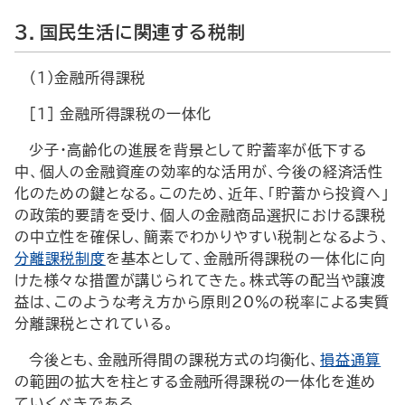
3．国民生活に関連する税制
（1）金融所得課税
[1] 金融所得課税の一体化
少子・高齢化の進展を背景として貯蓄率が低下する
中、個人の金融資産の効率的な活用が、今後の経済活性
化のための鍵となる。このため、近年、「貯蓄から投資へ」
の政策的要請を受け、個人の金融商品選択における課税
の中立性を確保し、簡素でわかりやすい税制となるよう、
分離課税制度
を基本として、金融所得課税の一体化に向
けた様々な措置が講じられてきた。株式等の配当や譲渡
益は、このような考え方から原則20％の税率による実質
分離課税とされている。
今後とも、金融所得間の課税方式の均衡化、
損益通算
の範囲の拡大を柱とする金融所得課税の一体化を進め
ていくべきである。