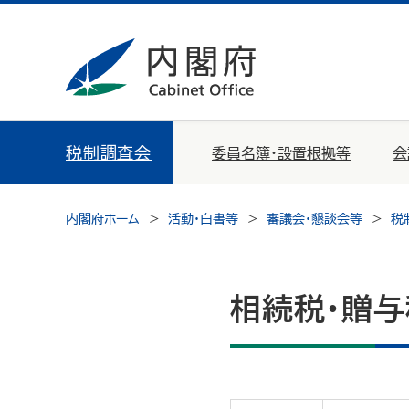
税制調査会
委員名簿・設置根拠等
会
内閣府ホーム
活動・白書等
審議会・懇談会等
税
相続税・贈与