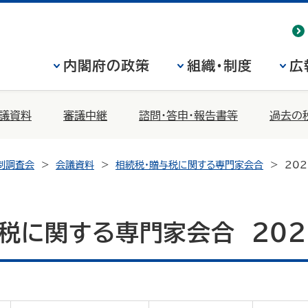
内閣府の政策
組織・制度
広
議資料
審議中継
諮問・答申・報告書等
過去の
制調査会
会議資料
相続税・贈与税に関する専門家会合
20
税に関する専門家会合 202