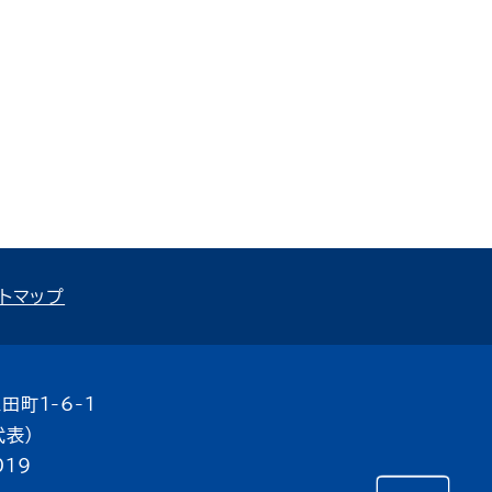
トマップ
田町1-6-1
代表）
019