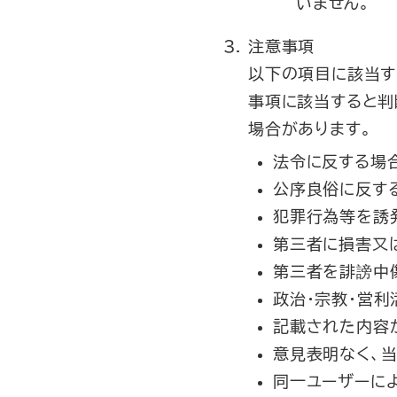
いません。
注意事項
以下の項目に該当す
事項に該当すると判
場合があります。
法令に反する場
公序良俗に反す
犯罪行為等を誘
第三者に損害又
第三者を誹謗中
政治・宗教・営
記載された内容
意見表明なく、
同一ユーザーに