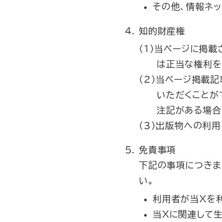
その他、情報ネ
知的財産権
（1）当ページに掲
は正当な権利を
（2）当ページ掲載記
いただくことが
注記がある場合
（3）出版物への利
免責事項
下記の事項につきま
い。
利用者が当Xを
当Xに関連して