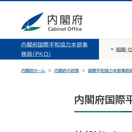
内閣府国際平和協力本部事
組織・
務局（PKO）
内閣府ホーム
内閣府の政策
国際平和協力本部事務局
内閣府国際