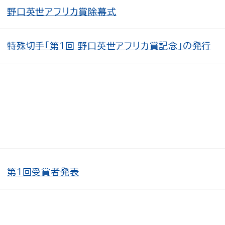
野口英世アフリカ賞除幕式
特殊切手「第1回 野口英世アフリカ賞記念」の発行
第1回受賞者発表