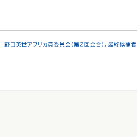
野口英世アフリカ賞委員会（第2回会合）。最終候補