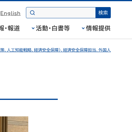
English
報・報道
活動・白書等
情報提供
策、人工知能戦略、経済安全保障）、経済安全保障担当、外国人