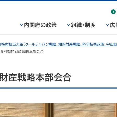
内閣府の政策
組織・制度
広
特命担当大臣（クールジャパン戦略、知的財産戦略、科学技術政策、宇宙政
55回知的財産戦略本部会合
的財産戦略本部会合