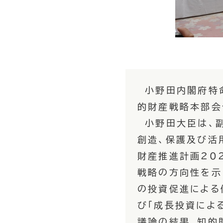
小野田内閣府特命
的財産戦略本部会
小野田大臣は、副
創造、保護及び活
財産推進計画20
戦略の方向性を示
の投資促進による
び「成長投資によ
議論の結果、知的