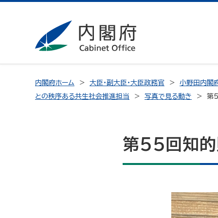
内閣府ホーム
大臣・副大臣・大臣政務官
小野田内閣府
との秩序ある共生社会推進担当
写真で見る動き
第
第55回知