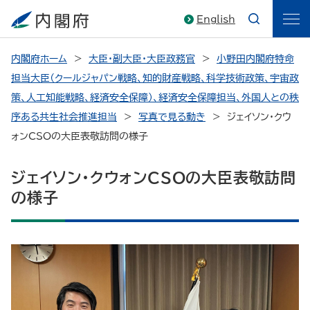
English
内閣府ホーム
大臣・副大臣・大臣政務官
小野田内閣府特命
担当大臣（クールジャパン戦略、知的財産戦略、科学技術政策、宇宙政
策、人工知能戦略、経済安全保障）、経済安全保障担当、外国人との秩
序ある共生社会推進担当
写真で見る動き
ジェイソン・クウ
ォンCSOの大臣表敬訪問の様子
ジェイソン・クウォンCSOの大臣表敬訪問
の様子