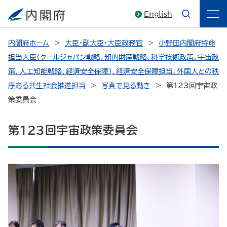
English
内閣府ホーム
大臣・副大臣・大臣政務官
小野田内閣府特命
担当大臣（クールジャパン戦略、知的財産戦略、科学技術政策、宇宙政
策、人工知能戦略、経済安全保障）、経済安全保障担当、外国人との秩
序ある共生社会推進担当
写真で見る動き
第123回宇宙政
策委員会
第123回宇宙政策委員会