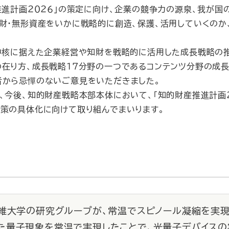
進計画２０２６」の策定に向け、企業の競争力の源泉、我が国
財・無形資産をいかに戦略的に創造、保護、活用していくのか
核に据えた企業経営や知財を戦略的に活用した成長戦略の推
在り方、成長戦略17分野の一つであるコンテンツ分野の成
者から忌憚のないご意見をいただきました。
今後、知的財産戦略本部本体において、「知的財産推進計画２
策の具体化に向けて取り組んでまいります。
繊維大学の研究グループが、常温でスピノール凝縮を実現
た量子現象を常温で実現したことで、光量子デバイスの