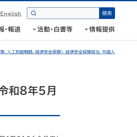
English
報・報道
活動・白書等
情報提供
策、人工知能戦略、経済安全保障）、経済安全保障担当、外国人
令和8年5月