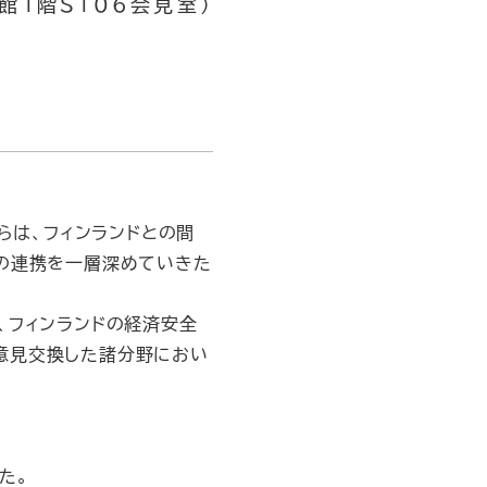
館1階S106会見室）
らは、フィンランドとの間
での連携を一層深めていきた
、フィンランドの経済安全
意見交換した諸分野におい
た。