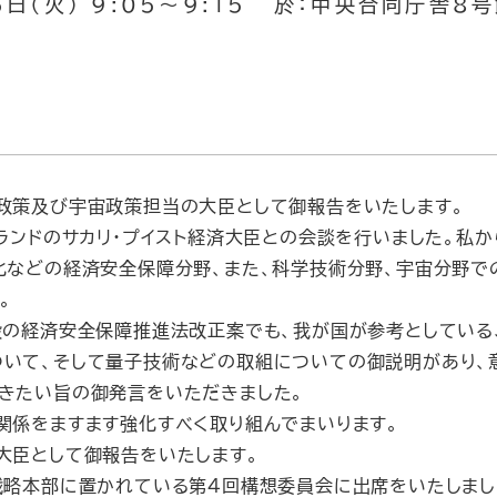
6日（火） 9:05～9:15 於：中央合同庁舎8号
政策及び宇宙政策担当の大臣として御報告をいたします。
ランドのサカリ・プイスト経済大臣との会談を行いました。私か
化などの経済安全保障分野、また、科学技術分野、宇宙分野
。
の経済安全保障推進法改正案でも、我が国が参考としている
ついて、そして量子技術などの取組についての御説明があり、
きたい旨の御発言をいただきました。
関係をますます強化すべく取り組んでまいります。
大臣として御報告をいたします。
戦略本部に置かれている第４回構想委員会に出席をいたしまし