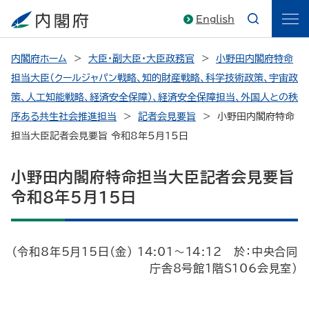
English
内閣府ホーム
大臣・副大臣・大臣政務官
小野田内閣府特命
担当大臣（クールジャパン戦略、知的財産戦略、科学技術政策、宇宙政
策、人工知能戦略、経済安全保障）、経済安全保障担当、外国人との秩
序ある共生社会推進担当
記者会見要旨
小野田内閣府特命
担当大臣記者会見要旨 令和8年5月15日
小野田内閣府特命担当大臣記者会見要旨
令和8年5月15日
（令和8年5月15日（金） 14:01～14:12 於：中央合同
庁舎8号館1階S106会見室）