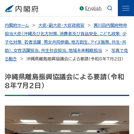
English
内閣府ホーム
大臣・副大臣・大臣政務官
黄川田内閣府特命
担当大臣（沖縄及び北方対策、消費者及び食品安全、こども政策 少
子化対策 若者活躍 男女共同参画、地方創生、アイヌ施策、共生・共
助）、女性活躍担当、共生社会担当、地域未来戦略担当
写真で見
る動き
沖縄県離島振興協議会による要請（令和8年7月2日）
沖縄県離島振興協議会による要請（令和
8年7月2日）