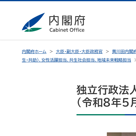
内閣府ホーム
大臣・副大臣・大臣政務官
黄川田内閣府
生・共助）、女性活躍担当、共生社会担当、地域未来戦略担当
独立行政法人
（令和8年5