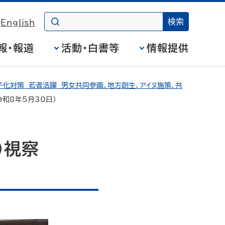
English
報・報道
活動・白書等
情報提供
化対策 若者活躍 男女共同参画、地方創生、アイヌ施策、共
令和8年5月30日）
）視察