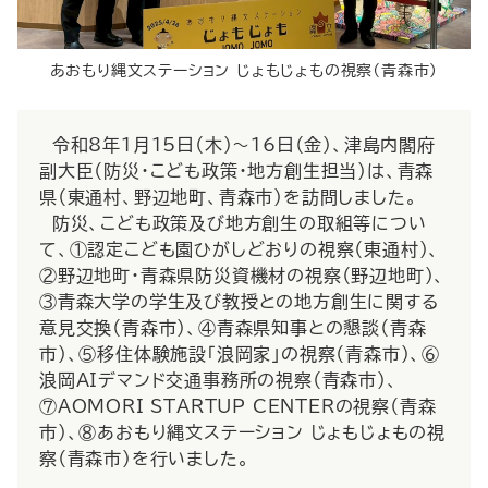
あおもり縄文ステーション じょもじょもの視察（青森市）
令和8年1月15日（木）～16日（金）、津島内閣府
副大臣（防災・こども政策・地方創生担当）は、青森
県（東通村、野辺地町、青森市）を訪問しました。
防災、こども政策及び地方創生の取組等につい
て、①認定こども園ひがしどおりの視察（東通村）、
②野辺地町・青森県防災資機材の視察（野辺地町）、
③青森大学の学生及び教授との地方創生に関する
意見交換（青森市）、④青森県知事との懇談（青森
市）、⑤移住体験施設「浪岡家」の視察（青森市）、⑥
浪岡AIデマンド交通事務所の視察（青森市）、
⑦AOMORI STARTUP CENTERの視察（青森
市）、⑧あおもり縄文ステーション じょもじょもの視
察（青森市）を行いました。