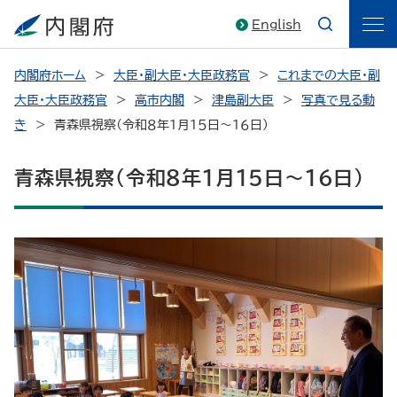
English
内閣府ホーム
大臣・副大臣・大臣政務官
これまでの大臣・副
大臣・大臣政務官
高市内閣
津島副大臣
写真で見る動
き
青森県視察（令和８年１月１５日～１６日）
青森県視察（令和８年１月１５日～１６日）