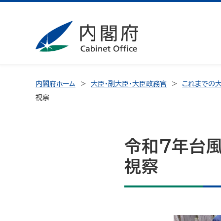
内閣府ホーム
大臣・副大臣・大臣政務官
これまでの大
視察
令和7年台
視察