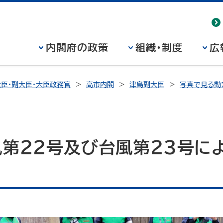
内閣府の政策
組織・制度
広
臣・副大臣・大臣政務官
高市内閣
津島副大臣
写真で見る動
風第22号及び台風第23号に