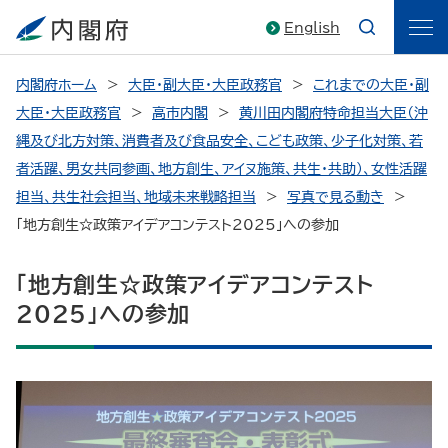
English
内閣府ホーム
大臣・副大臣・大臣政務官
これまでの大臣・副
大臣・大臣政務官
高市内閣
黄川田内閣府特命担当大臣（沖
縄及び北方対策、消費者及び食品安全、こども政策、少子化対策、若
者活躍、男女共同参画、地方創生、アイヌ施策、共生・共助）、女性活躍
担当、共生社会担当、地域未来戦略担当
写真で見る動き
「地方創生☆政策アイデアコンテスト2025」への参加
「地方創生☆政策アイデアコンテスト
2025」への参加