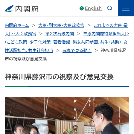
English
内閣府ホーム
大臣・副大臣・大臣政務官
これまでの大臣・副
大臣・大臣政務官
第2次石破内閣
三原内閣府特命担当大臣
（こども政策 少子化対策 若者活躍 男女共同参画、共生・共助）、女
性活躍担当、共生社会担当
写真で見る動き
神奈川県藤沢
市の視察及び意見交換
神奈川県藤沢市の視察及び意見交換