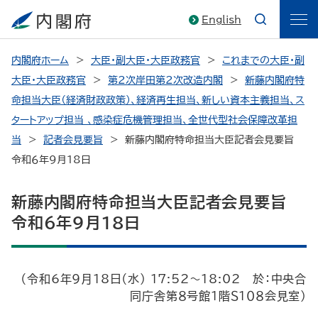
English
内閣府ホーム
大臣・副大臣・大臣政務官
これまでの大臣・副
大臣・大臣政務官
第2次岸田第2次改造内閣
新藤内閣府特
命担当大臣（経済財政政策）、経済再生担当、新しい資本主義担当、ス
タートアップ担当 、感染症危機管理担当、全世代型社会保障改革担
当
記者会見要旨
新藤内閣府特命担当大臣記者会見要旨
令和６年9月18日
新藤内閣府特命担当大臣記者会見要旨
令和６年9月18日
（令和6年9月18日（水） 17:52～18:02 於：中央合
同庁舎第８号館１階Ｓ１０８会見室）