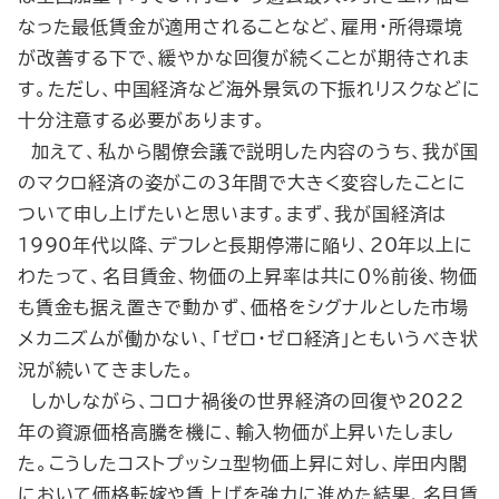
なった最低賃金が適用されることなど、雇用・所得環境
が改善する下で、緩やかな回復が続くことが期待されま
す。ただし、中国経済など海外景気の下振れリスクなどに
十分注意する必要があります。
加えて、私から閣僚会議で説明した内容のうち、我が国
のマクロ経済の姿がこの３年間で大きく変容したことに
ついて申し上げたいと思います。まず、我が国経済は
1990年代以降、デフレと長期停滞に陥り、20年以上に
わたって、名目賃金、物価の上昇率は共に０％前後、物価
も賃金も据え置きで動かず、価格をシグナルとした市場
メカニズムが働かない、「ゼロ・ゼロ経済」ともいうべき状
況が続いてきました。
しかしながら、コロナ禍後の世界経済の回復や2022
年の資源価格高騰を機に、輸入物価が上昇いたしまし
た。こうしたコストプッシュ型物価上昇に対し、岸田内閣
において価格転嫁や賃上げを強力に進めた結果、名目賃