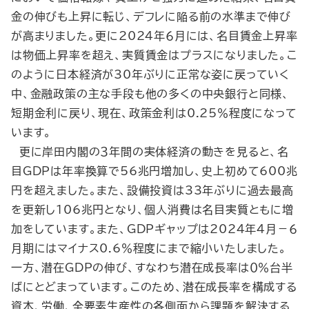
金の伸びも上昇に転じ、デフレに陥る前の水準まで伸び
が高まりました。更に2024年６月には、名目賃金上昇率
は物価上昇率を超え、実質賃金はプラスになりました。こ
のように日本経済が30年ぶりに正常な姿に戻っていく
中、金融政策の主な手段も他の多くの中央銀行と同様、
短期金利に戻り、現在、政策金利は0.25％程度になって
います。
更に岸田内閣の３年間の実体経済の動きを見ると、名
目GDPは年率換算で56兆円増加し、史上初めて600兆
円を超えました。また、設備投資は33年ぶりに過去最高
を更新し106兆円となり、個人消費は名目実質ともに増
加をしています。また、GDPギャップは2024年４月－６
月期にはマイナス0.6％程度にまで縮小いたしました。
一方、潜在GDPの伸び、すなわち潜在成長率は０％台半
ばにとどまっています。このため、潜在成長率を構成する
資本、労働、全要素生産性の各側面から課題を解決する